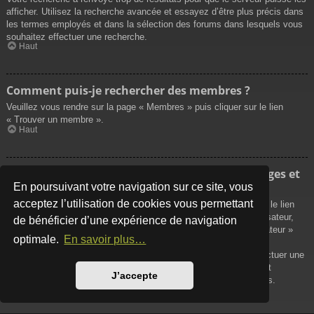
afficher. Utilisez la recherche avancée et essayez d’être plus précis dans
les termes employés et dans la sélection des forums dans lesquels vous
souhaitez effectuer une recherche.
Haut
Comment puis-je rechercher des membres ?
Veuillez vous rendre sur la page « Membres » puis cliquer sur le lien
« Trouver un membre ».
Haut
Comment puis-je retrouver mes propres messages et
sujets ?
En poursuivant votre navigation sur ce site, vous
acceptez l’utilisation de cookies vous permettant
Vos propres messages peuvent être affichés soit en cliquant sur le lien
« Afficher vos messages » dans le panneau de contrôle de l’utilisateur,
de bénéficier d’une expérience de navigation
soit en cliquant sur le lien « Rechercher les messages de l’utilisateur »
optimale.
En savoir plus…
sur la page de votre propre profil ou soit en cliquant sur le menu
« Raccourcis » situé sur la partie supérieure du forum. Pour effectuer une
recherche de vos propres sujets, utilisez la recherche avancée et
J’accepte
remplissez convenablement les options qui vous sont disponibles.
Haut