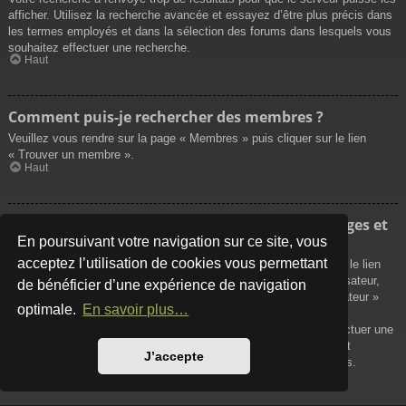
afficher. Utilisez la recherche avancée et essayez d’être plus précis dans
les termes employés et dans la sélection des forums dans lesquels vous
souhaitez effectuer une recherche.
Haut
Comment puis-je rechercher des membres ?
Veuillez vous rendre sur la page « Membres » puis cliquer sur le lien
« Trouver un membre ».
Haut
Comment puis-je retrouver mes propres messages et
sujets ?
En poursuivant votre navigation sur ce site, vous
acceptez l’utilisation de cookies vous permettant
Vos propres messages peuvent être affichés soit en cliquant sur le lien
« Afficher vos messages » dans le panneau de contrôle de l’utilisateur,
de bénéficier d’une expérience de navigation
soit en cliquant sur le lien « Rechercher les messages de l’utilisateur »
optimale.
En savoir plus…
sur la page de votre propre profil ou soit en cliquant sur le menu
« Raccourcis » situé sur la partie supérieure du forum. Pour effectuer une
recherche de vos propres sujets, utilisez la recherche avancée et
J’accepte
remplissez convenablement les options qui vous sont disponibles.
Haut