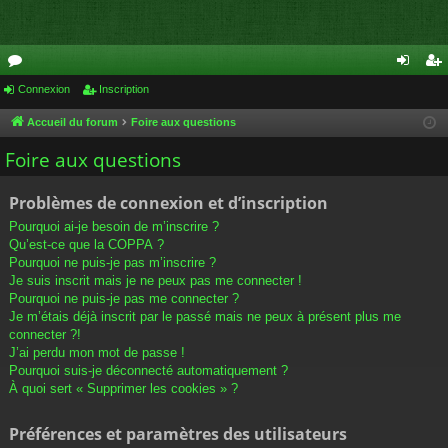
or
Connexion
Inscription
on
ns
u
ne
cri
Accueil du forum
Foire aux questions
m
xi
pti
Foire aux questions
s
on
on
Problèmes de connexion et d’inscription
Pourquoi ai-je besoin de m’inscrire ?
Qu’est-ce que la COPPA ?
Pourquoi ne puis-je pas m’inscrire ?
Je suis inscrit mais je ne peux pas me connecter !
Pourquoi ne puis-je pas me connecter ?
Je m’étais déjà inscrit par le passé mais ne peux à présent plus me
connecter ?!
J’ai perdu mon mot de passe !
Pourquoi suis-je déconnecté automatiquement ?
À quoi sert « Supprimer les cookies » ?
Préférences et paramètres des utilisateurs