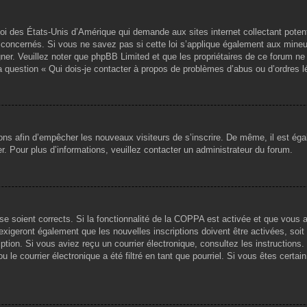
loi des États-Unis d’Amérique qui demande aux sites internet collectant pote
concernés. Si vous ne savez pas si cette loi s’applique également aux mineu
igner. Veuillez noter que phpBB Limited et que les propriétaires de ce forum 
la question « Qui dois-je contacter à propos de problèmes d’abus ou d’ordres l
tions afin d’empêcher les nouveaux visiteurs de s’inscrire. De même, il est ég
iser. Pour plus d’informations, veuillez contacter un administrateur du forum.
sse soient corrects. Si la fonctionnalité de la COPPA est activée et que vous 
exigeront également que les nouvelles inscriptions doivent être activées, soi
ription. Si vous aviez reçu un courrier électronique, consultez les instruction
le courrier électronique a été filtré en tant que pourriel. Si vous êtes certai