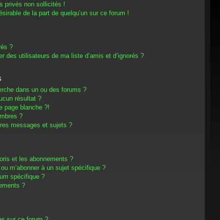
privés non sollicités !
désirable de la part de quelqu’un sur ce forum !
rés ?
 des utilisateurs de ma liste d’amis et d’ignorés ?
s
erche dans un ou des forums ?
cun résultat ?
e page blanche ?!
embres ?
res messages et sujets ?
avoris et les abonnements ?
 ou m’abonner à un sujet spécifique ?
um spécifique ?
nements ?
es sur ce forum ?