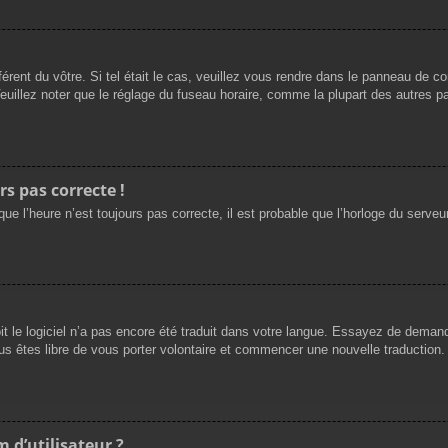
férent du vôtre. Si tel était le cas, veuillez vous rendre dans le panneau de cont
llez noter que le réglage du fuseau horaire, comme la plupart des autres para
rs pas correcte !
ue l’heure n’est toujours pas correcte, il est probable que l’horloge du serveur
oit le logiciel n’a pas encore été traduit dans votre langue. Essayez de demande
us êtes libre de vous porter volontaire et commencer une nouvelle traduction. 
 d’utilisateur ?