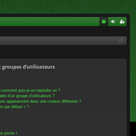
FA
on
ns
Q
ne
cri
xi
pti
on
on
t groupes d’utilisateurs
?
t comment puis-je en rejoindre un ?
le d’un groupe d’utilisateurs ?
eurs apparaissent dans une couleur différente ?
rs par défaut » ?
s privés !