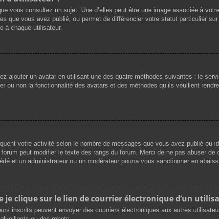
que vous consultez un sujet. Une d’elles peut être une image associée à votr
es que vous avez publié, ou permet de différencier votre statut particulier su
 à chaque utilisateur.
vez ajouter un avatar en utilisant une des quatre méthodes suivantes : le servi
r ou non la fonctionnalité des avatars et des méthodes qu’ils veuillent rendre 
iquent votre activité selon le nombre de messages que vous avez publié ou ide
du forum peut modifier le texte des rangs du forum. Merci de ne pas abuser d
cédé et un administrateur ou un modérateur pourra vous sanctionner en abai
e clique sur le lien de courrier électronique d’un utilisa
ateurs inscrits peuvent envoyer des courriers électroniques aux autres utilisat
lveillants ou des robots.