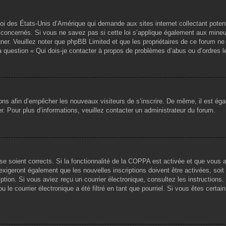
loi des États-Unis d’Amérique qui demande aux sites internet collectant pote
concernés. Si vous ne savez pas si cette loi s’applique également aux mineu
igner. Veuillez noter que phpBB Limited et que les propriétaires de ce forum 
la question « Qui dois-je contacter à propos de problèmes d’abus ou d’ordres l
tions afin d’empêcher les nouveaux visiteurs de s’inscrire. De même, il est ég
iser. Pour plus d’informations, veuillez contacter un administrateur du forum.
sse soient corrects. Si la fonctionnalité de la COPPA est activée et que vous 
exigeront également que les nouvelles inscriptions doivent être activées, soi
ription. Si vous aviez reçu un courrier électronique, consultez les instruction
le courrier électronique a été filtré en tant que pourriel. Si vous êtes certai