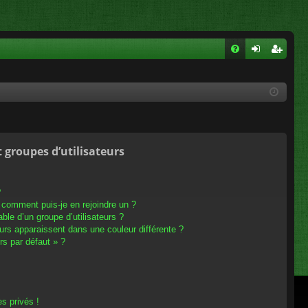
FA
on
ns
Q
ne
cri
xi
pti
on
on
t groupes d’utilisateurs
?
t comment puis-je en rejoindre un ?
le d’un groupe d’utilisateurs ?
eurs apparaissent dans une couleur différente ?
rs par défaut » ?
s privés !