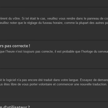
férent du vôtre. Si tel était le cas, veuillez vous rendre dans le panneau de cont
llez noter que le réglage du fuseau horaire, comme la plupart des autres para
rs pas correcte !
ue l’heure n’est toujours pas correcte, il est probable que l’horloge du serveur
oit le logiciel n’a pas encore été traduit dans votre langue. Essayez de demande
us êtes libre de vous porter volontaire et commencer une nouvelle traduction. 
 d’utilisateur ?