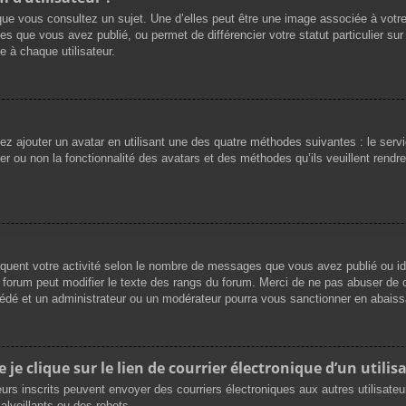
que vous consultez un sujet. Une d’elles peut être une image associée à votr
es que vous avez publié, ou permet de différencier votre statut particulier su
 à chaque utilisateur.
vez ajouter un avatar en utilisant une des quatre méthodes suivantes : le servi
r ou non la fonctionnalité des avatars et des méthodes qu’ils veuillent rendre 
iquent votre activité selon le nombre de messages que vous avez publié ou ide
du forum peut modifier le texte des rangs du forum. Merci de ne pas abuser d
cédé et un administrateur ou un modérateur pourra vous sanctionner en abai
e clique sur le lien de courrier électronique d’un utilisa
ateurs inscrits peuvent envoyer des courriers électroniques aux autres utilisat
lveillants ou des robots.