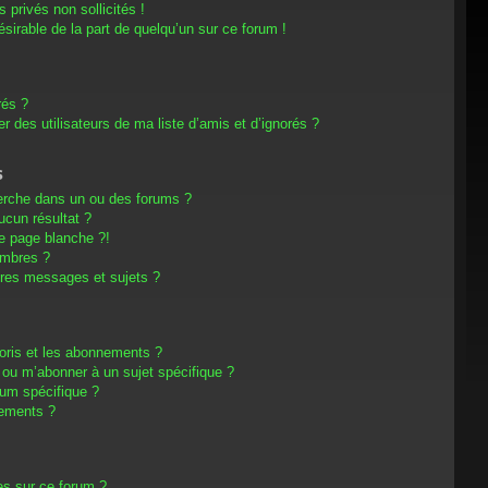
privés non sollicités !
désirable de la part de quelqu’un sur ce forum !
rés ?
 des utilisateurs de ma liste d’amis et d’ignorés ?
s
erche dans un ou des forums ?
cun résultat ?
e page blanche ?!
embres ?
res messages et sujets ?
avoris et les abonnements ?
 ou m’abonner à un sujet spécifique ?
um spécifique ?
nements ?
es sur ce forum ?