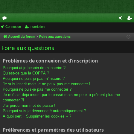
or
Connexion
Inscription
on
ns
u
ne
cri
Accueil du forum
Foire aux questions
m
xi
pti
Foire aux questions
s
on
on
Problèmes de connexion et d’inscription
Pourquoi ai-je besoin de m’inscrire ?
Qu’est-ce que la COPPA ?
Pourquoi ne puis-je pas m’inscrire ?
Je suis inscrit mais je ne peux pas me connecter !
Pourquoi ne puis-je pas me connecter ?
Je m’étais déjà inscrit par le passé mais ne peux à présent plus me
connecter ?!
J’ai perdu mon mot de passe !
Pourquoi suis-je déconnecté automatiquement ?
À quoi sert « Supprimer les cookies » ?
Préférences et paramètres des utilisateurs