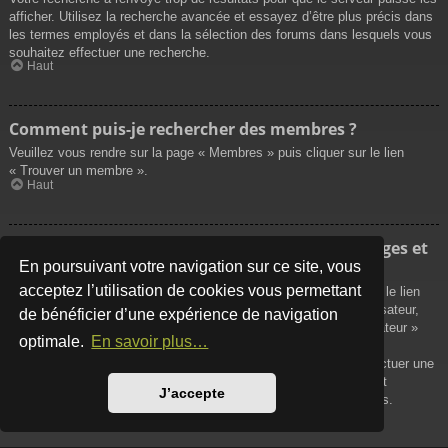
afficher. Utilisez la recherche avancée et essayez d’être plus précis dans
les termes employés et dans la sélection des forums dans lesquels vous
souhaitez effectuer une recherche.
Haut
Comment puis-je rechercher des membres ?
Veuillez vous rendre sur la page « Membres » puis cliquer sur le lien
« Trouver un membre ».
Haut
Comment puis-je retrouver mes propres messages et
sujets ?
En poursuivant votre navigation sur ce site, vous
acceptez l’utilisation de cookies vous permettant
Vos propres messages peuvent être affichés soit en cliquant sur le lien
« Afficher vos messages » dans le panneau de contrôle de l’utilisateur,
de bénéficier d’une expérience de navigation
soit en cliquant sur le lien « Rechercher les messages de l’utilisateur »
optimale.
En savoir plus…
sur la page de votre propre profil ou soit en cliquant sur le menu
« Raccourcis » situé sur la partie supérieure du forum. Pour effectuer une
recherche de vos propres sujets, utilisez la recherche avancée et
J’accepte
remplissez convenablement les options qui vous sont disponibles.
Haut