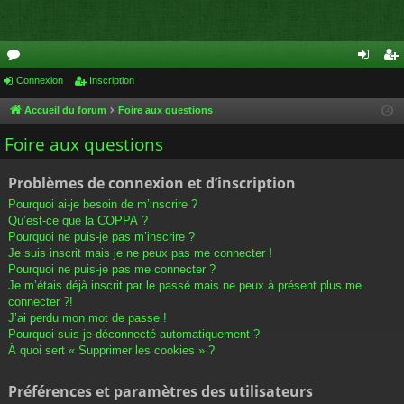
or
Connexion
Inscription
on
ns
u
ne
cri
Accueil du forum
Foire aux questions
m
xi
pti
Foire aux questions
s
on
on
Problèmes de connexion et d’inscription
Pourquoi ai-je besoin de m’inscrire ?
Qu’est-ce que la COPPA ?
Pourquoi ne puis-je pas m’inscrire ?
Je suis inscrit mais je ne peux pas me connecter !
Pourquoi ne puis-je pas me connecter ?
Je m’étais déjà inscrit par le passé mais ne peux à présent plus me
connecter ?!
J’ai perdu mon mot de passe !
Pourquoi suis-je déconnecté automatiquement ?
À quoi sert « Supprimer les cookies » ?
Préférences et paramètres des utilisateurs