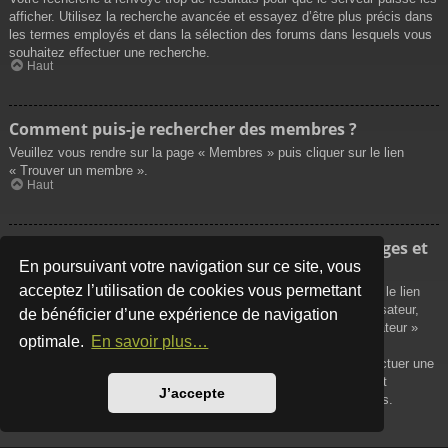
afficher. Utilisez la recherche avancée et essayez d’être plus précis dans
les termes employés et dans la sélection des forums dans lesquels vous
souhaitez effectuer une recherche.
Haut
Comment puis-je rechercher des membres ?
Veuillez vous rendre sur la page « Membres » puis cliquer sur le lien
« Trouver un membre ».
Haut
Comment puis-je retrouver mes propres messages et
sujets ?
En poursuivant votre navigation sur ce site, vous
acceptez l’utilisation de cookies vous permettant
Vos propres messages peuvent être affichés soit en cliquant sur le lien
« Afficher vos messages » dans le panneau de contrôle de l’utilisateur,
de bénéficier d’une expérience de navigation
soit en cliquant sur le lien « Rechercher les messages de l’utilisateur »
optimale.
En savoir plus…
sur la page de votre propre profil ou soit en cliquant sur le menu
« Raccourcis » situé sur la partie supérieure du forum. Pour effectuer une
recherche de vos propres sujets, utilisez la recherche avancée et
J’accepte
remplissez convenablement les options qui vous sont disponibles.
Haut