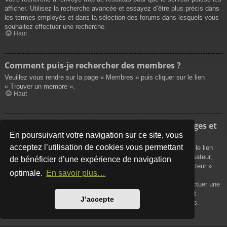
afficher. Utilisez la recherche avancée et essayez d’être plus précis dans
les termes employés et dans la sélection des forums dans lesquels vous
souhaitez effectuer une recherche.
Haut
Comment puis-je rechercher des membres ?
Veuillez vous rendre sur la page « Membres » puis cliquer sur le lien
« Trouver un membre ».
Haut
Comment puis-je retrouver mes propres messages et
sujets ?
En poursuivant votre navigation sur ce site, vous
acceptez l’utilisation de cookies vous permettant
Vos propres messages peuvent être affichés soit en cliquant sur le lien
« Afficher vos messages » dans le panneau de contrôle de l’utilisateur,
de bénéficier d’une expérience de navigation
soit en cliquant sur le lien « Rechercher les messages de l’utilisateur »
optimale.
En savoir plus…
sur la page de votre propre profil ou soit en cliquant sur le menu
« Raccourcis » situé sur la partie supérieure du forum. Pour effectuer une
recherche de vos propres sujets, utilisez la recherche avancée et
J’accepte
remplissez convenablement les options qui vous sont disponibles.
Haut