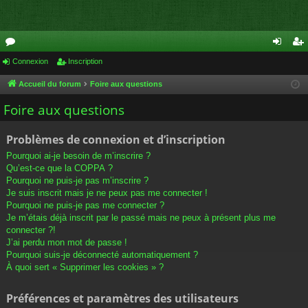
or
Connexion
Inscription
on
ns
u
ne
cri
Accueil du forum
Foire aux questions
m
xi
pti
Foire aux questions
s
on
on
Problèmes de connexion et d’inscription
Pourquoi ai-je besoin de m’inscrire ?
Qu’est-ce que la COPPA ?
Pourquoi ne puis-je pas m’inscrire ?
Je suis inscrit mais je ne peux pas me connecter !
Pourquoi ne puis-je pas me connecter ?
Je m’étais déjà inscrit par le passé mais ne peux à présent plus me
connecter ?!
J’ai perdu mon mot de passe !
Pourquoi suis-je déconnecté automatiquement ?
À quoi sert « Supprimer les cookies » ?
Préférences et paramètres des utilisateurs