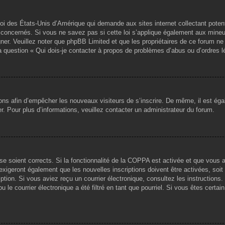
loi des États-Unis d’Amérique qui demande aux sites internet collectant pote
concernés. Si vous ne savez pas si cette loi s’applique également aux mineu
igner. Veuillez noter que phpBB Limited et que les propriétaires de ce forum 
la question « Qui dois-je contacter à propos de problèmes d’abus ou d’ordres l
tions afin d’empêcher les nouveaux visiteurs de s’inscrire. De même, il est ég
iser. Pour plus d’informations, veuillez contacter un administrateur du forum.
sse soient corrects. Si la fonctionnalité de la COPPA est activée et que vous 
exigeront également que les nouvelles inscriptions doivent être activées, soi
ription. Si vous aviez reçu un courrier électronique, consultez les instruction
le courrier électronique a été filtré en tant que pourriel. Si vous êtes certai