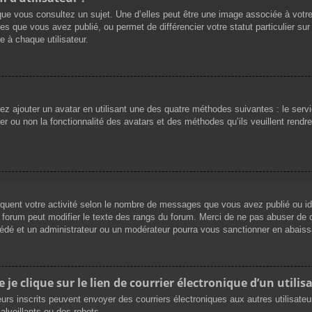
que vous consultez un sujet. Une d’elles peut être une image associée à votr
es que vous avez publié, ou permet de différencier votre statut particulier su
 à chaque utilisateur.
vez ajouter un avatar en utilisant une des quatre méthodes suivantes : le servi
r ou non la fonctionnalité des avatars et des méthodes qu’ils veuillent rendre 
iquent votre activité selon le nombre de messages que vous avez publié ou ide
du forum peut modifier le texte des rangs du forum. Merci de ne pas abuser d
cédé et un administrateur ou un modérateur pourra vous sanctionner en abai
e clique sur le lien de courrier électronique d’un utilisa
ateurs inscrits peuvent envoyer des courriers électroniques aux autres utilisat
lveillants ou des robots.