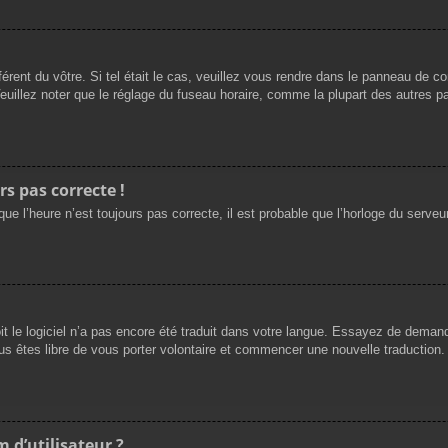
férent du vôtre. Si tel était le cas, veuillez vous rendre dans le panneau de cont
llez noter que le réglage du fuseau horaire, comme la plupart des autres para
rs pas correcte !
ue l’heure n’est toujours pas correcte, il est probable que l’horloge du serveur
oit le logiciel n’a pas encore été traduit dans votre langue. Essayez de demande
us êtes libre de vous porter volontaire et commencer une nouvelle traduction. 
 d’utilisateur ?