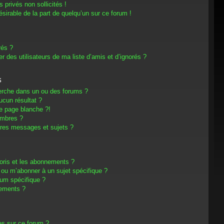
privés non sollicités !
désirable de la part de quelqu’un sur ce forum !
rés ?
 des utilisateurs de ma liste d’amis et d’ignorés ?
s
erche dans un ou des forums ?
cun résultat ?
e page blanche ?!
embres ?
res messages et sujets ?
avoris et les abonnements ?
 ou m’abonner à un sujet spécifique ?
um spécifique ?
nements ?
es sur ce forum ?