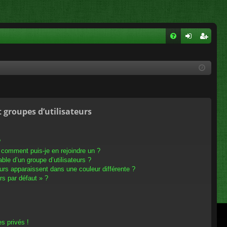
FA
on
ns
Q
ne
cri
xi
pti
on
on
t groupes d’utilisateurs
?
t comment puis-je en rejoindre un ?
le d’un groupe d’utilisateurs ?
eurs apparaissent dans une couleur différente ?
rs par défaut » ?
s privés !