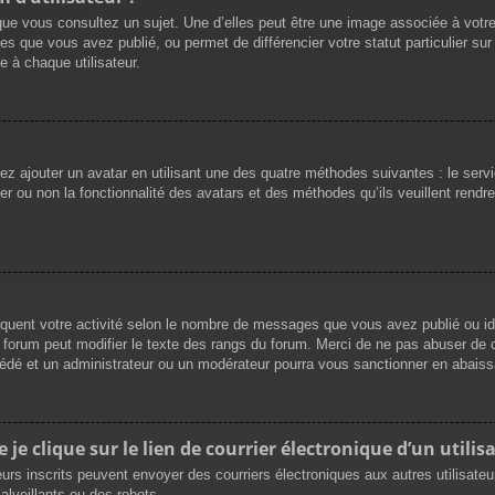
que vous consultez un sujet. Une d’elles peut être une image associée à votr
es que vous avez publié, ou permet de différencier votre statut particulier su
 à chaque utilisateur.
vez ajouter un avatar en utilisant une des quatre méthodes suivantes : le servi
r ou non la fonctionnalité des avatars et des méthodes qu’ils veuillent rendre 
iquent votre activité selon le nombre de messages que vous avez publié ou ide
du forum peut modifier le texte des rangs du forum. Merci de ne pas abuser d
cédé et un administrateur ou un modérateur pourra vous sanctionner en abai
e clique sur le lien de courrier électronique d’un utilisa
ateurs inscrits peuvent envoyer des courriers électroniques aux autres utilisat
lveillants ou des robots.