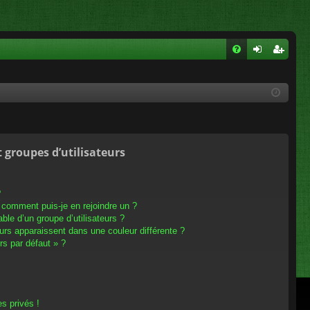
FA
on
ns
Q
ne
cri
xi
pti
on
on
t groupes d’utilisateurs
?
t comment puis-je en rejoindre un ?
le d’un groupe d’utilisateurs ?
eurs apparaissent dans une couleur différente ?
rs par défaut » ?
s privés !