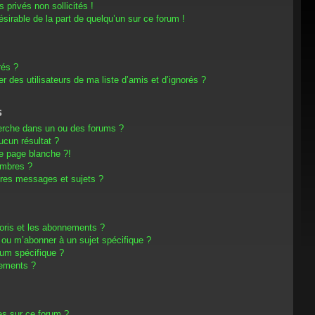
privés non sollicités !
désirable de la part de quelqu’un sur ce forum !
rés ?
 des utilisateurs de ma liste d’amis et d’ignorés ?
s
erche dans un ou des forums ?
cun résultat ?
e page blanche ?!
embres ?
res messages et sujets ?
avoris et les abonnements ?
 ou m’abonner à un sujet spécifique ?
um spécifique ?
nements ?
es sur ce forum ?