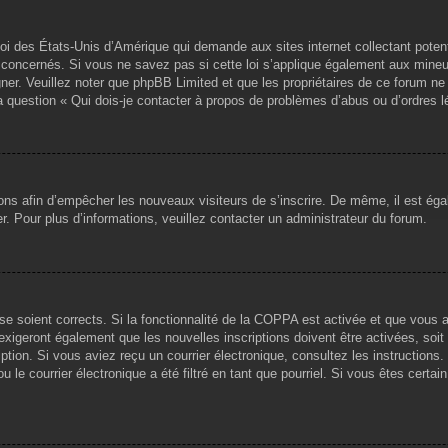
loi des États-Unis d’Amérique qui demande aux sites internet collectant pote
concernés. Si vous ne savez pas si cette loi s’applique également aux mineu
igner. Veuillez noter que phpBB Limited et que les propriétaires de ce forum 
la question « Qui dois-je contacter à propos de problèmes d’abus ou d’ordres l
tions afin d’empêcher les nouveaux visiteurs de s’inscrire. De même, il est ég
iser. Pour plus d’informations, veuillez contacter un administrateur du forum.
sse soient corrects. Si la fonctionnalité de la COPPA est activée et que vous 
exigeront également que les nouvelles inscriptions doivent être activées, soi
ription. Si vous aviez reçu un courrier électronique, consultez les instruction
le courrier électronique a été filtré en tant que pourriel. Si vous êtes certai