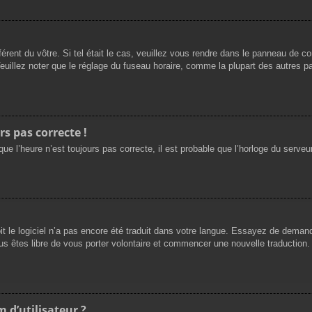
férent du vôtre. Si tel était le cas, veuillez vous rendre dans le panneau de cont
llez noter que le réglage du fuseau horaire, comme la plupart des autres para
rs pas correcte !
ue l’heure n’est toujours pas correcte, il est probable que l’horloge du serveur
oit le logiciel n’a pas encore été traduit dans votre langue. Essayez de demande
us êtes libre de vous porter volontaire et commencer une nouvelle traduction. 
 d’utilisateur ?