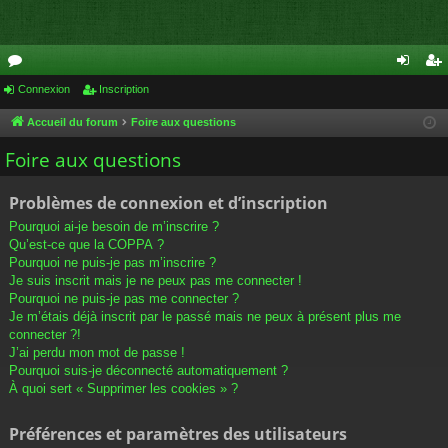
or
Connexion
Inscription
on
ns
u
ne
cri
Accueil du forum
Foire aux questions
m
xi
pti
Foire aux questions
s
on
on
Problèmes de connexion et d’inscription
Pourquoi ai-je besoin de m’inscrire ?
Qu’est-ce que la COPPA ?
Pourquoi ne puis-je pas m’inscrire ?
Je suis inscrit mais je ne peux pas me connecter !
Pourquoi ne puis-je pas me connecter ?
Je m’étais déjà inscrit par le passé mais ne peux à présent plus me
connecter ?!
J’ai perdu mon mot de passe !
Pourquoi suis-je déconnecté automatiquement ?
À quoi sert « Supprimer les cookies » ?
Préférences et paramètres des utilisateurs