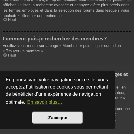
afficher. Utilisez la recherche avancée et essayez d’être plus précis dans
les termes employés et dans la sélection des forums dans lesquels vous
souhaitez effectuer une recherche.
Haut
Comment puis-je rechercher des membres ?
Veuillez vous rendre sur la page « Membres » puis cliquer sur le lien
« Trouver un membre ».
Haut
Comment puis-je retrouver mes propres messages et
sujets ?
En poursuivant votre navigation sur ce site, vous
acceptez l’utilisation de cookies vous permettant
Vos propres messages peuvent être affichés soit en cliquant sur le lien
« Afficher vos messages » dans le panneau de contrôle de l’utilisateur,
de bénéficier d’une expérience de navigation
soit en cliquant sur le lien « Rechercher les messages de l’utilisateur »
optimale.
En savoir plus…
sur la page de votre propre profil ou soit en cliquant sur le menu
« Raccourcis » situé sur la partie supérieure du forum. Pour effectuer une
recherche de vos propres sujets, utilisez la recherche avancée et
J’accepte
remplissez convenablement les options qui vous sont disponibles.
Haut