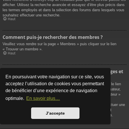
afficher. Utilisez la recherche avancée et essayez d’être plus précis dans
les termes employés et dans la sélection des forums dans lesquels vous
souhaitez effectuer une recherche.
Haut
Comment puis-je rechercher des membres ?
Veuillez vous rendre sur la page « Membres » puis cliquer sur le lien
« Trouver un membre ».
Haut
Comment puis-je retrouver mes propres messages et
sujets ?
En poursuivant votre navigation sur ce site, vous
acceptez l’utilisation de cookies vous permettant
Vos propres messages peuvent être affichés soit en cliquant sur le lien
« Afficher vos messages » dans le panneau de contrôle de l’utilisateur,
de bénéficier d’une expérience de navigation
soit en cliquant sur le lien « Rechercher les messages de l’utilisateur »
optimale.
En savoir plus…
sur la page de votre propre profil ou soit en cliquant sur le menu
« Raccourcis » situé sur la partie supérieure du forum. Pour effectuer une
recherche de vos propres sujets, utilisez la recherche avancée et
J’accepte
remplissez convenablement les options qui vous sont disponibles.
Haut