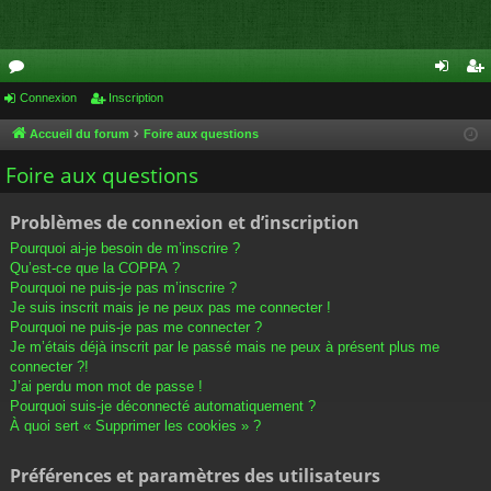
or
Connexion
Inscription
on
ns
u
ne
cri
Accueil du forum
Foire aux questions
m
xi
pti
Foire aux questions
s
on
on
Problèmes de connexion et d’inscription
Pourquoi ai-je besoin de m’inscrire ?
Qu’est-ce que la COPPA ?
Pourquoi ne puis-je pas m’inscrire ?
Je suis inscrit mais je ne peux pas me connecter !
Pourquoi ne puis-je pas me connecter ?
Je m’étais déjà inscrit par le passé mais ne peux à présent plus me
connecter ?!
J’ai perdu mon mot de passe !
Pourquoi suis-je déconnecté automatiquement ?
À quoi sert « Supprimer les cookies » ?
Préférences et paramètres des utilisateurs