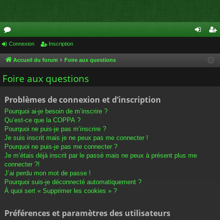
or
Connexion
Inscription
on
ns
u
ne
cri
Accueil du forum
Foire aux questions
m
xi
pti
Foire aux questions
s
on
on
Problèmes de connexion et d’inscription
Pourquoi ai-je besoin de m’inscrire ?
Qu’est-ce que la COPPA ?
Pourquoi ne puis-je pas m’inscrire ?
Je suis inscrit mais je ne peux pas me connecter !
Pourquoi ne puis-je pas me connecter ?
Je m’étais déjà inscrit par le passé mais ne peux à présent plus me
connecter ?!
J’ai perdu mon mot de passe !
Pourquoi suis-je déconnecté automatiquement ?
À quoi sert « Supprimer les cookies » ?
Préférences et paramètres des utilisateurs