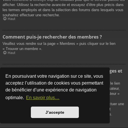
afficher. Utilisez la recherche avancée et essayez d’être plus précis dans
les termes employés et dans la sélection des forums dans lesquels vous
souhaitez effectuer une recherche.
Haut
Comment puis-je rechercher des membres ?
Veuillez vous rendre sur la page « Membres » puis cliquer sur le lien
« Trouver un membre ».
Haut
Comment puis-je retrouver mes propres messages et
sujets ?
En poursuivant votre navigation sur ce site, vous
acceptez l’utilisation de cookies vous permettant
Vos propres messages peuvent être affichés soit en cliquant sur le lien
« Afficher vos messages » dans le panneau de contrôle de l’utilisateur,
de bénéficier d’une expérience de navigation
soit en cliquant sur le lien « Rechercher les messages de l’utilisateur »
optimale.
En savoir plus…
sur la page de votre propre profil ou soit en cliquant sur le menu
« Raccourcis » situé sur la partie supérieure du forum. Pour effectuer une
recherche de vos propres sujets, utilisez la recherche avancée et
J’accepte
remplissez convenablement les options qui vous sont disponibles.
Haut