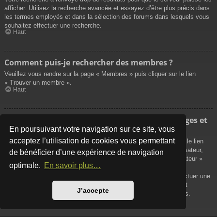
afficher. Utilisez la recherche avancée et essayez d’être plus précis dans
les termes employés et dans la sélection des forums dans lesquels vous
souhaitez effectuer une recherche.
Haut
Comment puis-je rechercher des membres ?
Veuillez vous rendre sur la page « Membres » puis cliquer sur le lien
« Trouver un membre ».
Haut
Comment puis-je retrouver mes propres messages et
sujets ?
En poursuivant votre navigation sur ce site, vous
acceptez l’utilisation de cookies vous permettant
Vos propres messages peuvent être affichés soit en cliquant sur le lien
« Afficher vos messages » dans le panneau de contrôle de l’utilisateur,
de bénéficier d’une expérience de navigation
soit en cliquant sur le lien « Rechercher les messages de l’utilisateur »
optimale.
En savoir plus…
sur la page de votre propre profil ou soit en cliquant sur le menu
« Raccourcis » situé sur la partie supérieure du forum. Pour effectuer une
recherche de vos propres sujets, utilisez la recherche avancée et
J’accepte
remplissez convenablement les options qui vous sont disponibles.
Haut