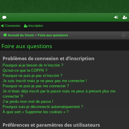
or
Connexion
Inscription
on
ns
u
ne
cri
Accueil du forum
Foire aux questions
m
xi
pti
Foire aux questions
s
on
on
Problèmes de connexion et d’inscription
Pourquoi ai-je besoin de m’inscrire ?
Qu’est-ce que la COPPA ?
Pourquoi ne puis-je pas m’inscrire ?
Je suis inscrit mais je ne peux pas me connecter !
Pourquoi ne puis-je pas me connecter ?
Je m’étais déjà inscrit par le passé mais ne peux à présent plus me
connecter ?!
J’ai perdu mon mot de passe !
Pourquoi suis-je déconnecté automatiquement ?
À quoi sert « Supprimer les cookies » ?
Préférences et paramètres des utilisateurs