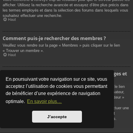
afficher. Utilisez la recherche avancée et essayez d’être plus précis dans
les termes employés et dans la sélection des forums dans lesquels vous
souhaitez effectuer une recherche.
Haut
Comment puis-je rechercher des membres ?
Veuillez vous rendre sur la page « Membres » puis cliquer sur le lien
« Trouver un membre ».
Haut
Comment puis-je retrouver mes propres messages et
sujets ?
En poursuivant votre navigation sur ce site, vous
acceptez l’utilisation de cookies vous permettant
Vos propres messages peuvent être affichés soit en cliquant sur le lien
« Afficher vos messages » dans le panneau de contrôle de l’utilisateur,
de bénéficier d’une expérience de navigation
soit en cliquant sur le lien « Rechercher les messages de l’utilisateur »
optimale.
En savoir plus…
sur la page de votre propre profil ou soit en cliquant sur le menu
« Raccourcis » situé sur la partie supérieure du forum. Pour effectuer une
recherche de vos propres sujets, utilisez la recherche avancée et
J’accepte
remplissez convenablement les options qui vous sont disponibles.
Haut