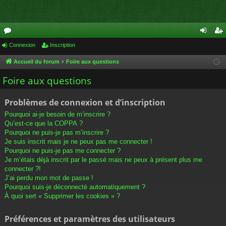
or
Connexion
Inscription
on
ns
u
ne
cri
Accueil du forum
Foire aux questions
m
xi
pti
Foire aux questions
s
on
on
Problèmes de connexion et d’inscription
Pourquoi ai-je besoin de m’inscrire ?
Qu’est-ce que la COPPA ?
Pourquoi ne puis-je pas m’inscrire ?
Je suis inscrit mais je ne peux pas me connecter !
Pourquoi ne puis-je pas me connecter ?
Je m’étais déjà inscrit par le passé mais ne peux à présent plus me
connecter ?!
J’ai perdu mon mot de passe !
Pourquoi suis-je déconnecté automatiquement ?
À quoi sert « Supprimer les cookies » ?
Préférences et paramètres des utilisateurs