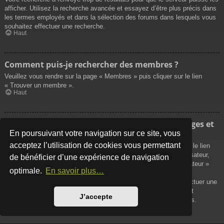
afficher. Utilisez la recherche avancée et essayez d’être plus précis dans
les termes employés et dans la sélection des forums dans lesquels vous
souhaitez effectuer une recherche.
Haut
Comment puis-je rechercher des membres ?
Veuillez vous rendre sur la page « Membres » puis cliquer sur le lien
« Trouver un membre ».
Haut
Comment puis-je retrouver mes propres messages et
sujets ?
En poursuivant votre navigation sur ce site, vous
acceptez l’utilisation de cookies vous permettant
Vos propres messages peuvent être affichés soit en cliquant sur le lien
« Afficher vos messages » dans le panneau de contrôle de l’utilisateur,
de bénéficier d’une expérience de navigation
soit en cliquant sur le lien « Rechercher les messages de l’utilisateur »
optimale.
En savoir plus…
sur la page de votre propre profil ou soit en cliquant sur le menu
« Raccourcis » situé sur la partie supérieure du forum. Pour effectuer une
recherche de vos propres sujets, utilisez la recherche avancée et
J’accepte
remplissez convenablement les options qui vous sont disponibles.
Haut