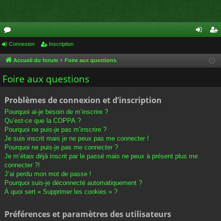
or
Connexion
Inscription
on
ns
u
ne
cri
Accueil du forum
Foire aux questions
m
xi
pti
Foire aux questions
s
on
on
Problèmes de connexion et d’inscription
Pourquoi ai-je besoin de m’inscrire ?
Qu’est-ce que la COPPA ?
Pourquoi ne puis-je pas m’inscrire ?
Je suis inscrit mais je ne peux pas me connecter !
Pourquoi ne puis-je pas me connecter ?
Je m’étais déjà inscrit par le passé mais ne peux à présent plus me
connecter ?!
J’ai perdu mon mot de passe !
Pourquoi suis-je déconnecté automatiquement ?
À quoi sert « Supprimer les cookies » ?
Préférences et paramètres des utilisateurs