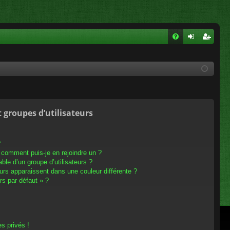
FA
on
ns
Q
ne
cri
xi
pti
on
on
t groupes d’utilisateurs
?
t comment puis-je en rejoindre un ?
le d’un groupe d’utilisateurs ?
eurs apparaissent dans une couleur différente ?
rs par défaut » ?
s privés !