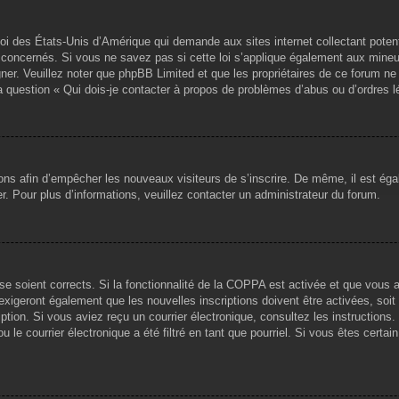
loi des États-Unis d’Amérique qui demande aux sites internet collectant pote
concernés. Si vous ne savez pas si cette loi s’applique également aux mineu
igner. Veuillez noter que phpBB Limited et que les propriétaires de ce forum 
la question « Qui dois-je contacter à propos de problèmes d’abus ou d’ordres l
tions afin d’empêcher les nouveaux visiteurs de s’inscrire. De même, il est ég
iser. Pour plus d’informations, veuillez contacter un administrateur du forum.
sse soient corrects. Si la fonctionnalité de la COPPA est activée et que vous 
exigeront également que les nouvelles inscriptions doivent être activées, soi
ription. Si vous aviez reçu un courrier électronique, consultez les instruction
le courrier électronique a été filtré en tant que pourriel. Si vous êtes certai