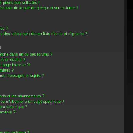
privés non sollicités !
désirable de la part de quelqu’un sur ce forum !
rés ?
 des utilisateurs de ma liste d’amis et d’ignorés ?
s
erche dans un ou des forums ?
cun résultat ?
e page blanche ?!
embres ?
res messages et sujets ?
avoris et les abonnements ?
 ou m’abonner à un sujet spécifique ?
um spécifique ?
nements ?
es sur ce forum ?