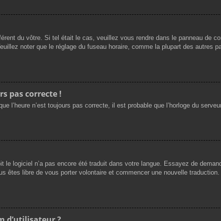
férent du vôtre. Si tel était le cas, veuillez vous rendre dans le panneau de cont
llez noter que le réglage du fuseau horaire, comme la plupart des autres para
rs pas correcte !
ue l’heure n’est toujours pas correcte, il est probable que l’horloge du serveur
oit le logiciel n’a pas encore été traduit dans votre langue. Essayez de demande
us êtes libre de vous porter volontaire et commencer une nouvelle traduction. 
 d’utilisateur ?