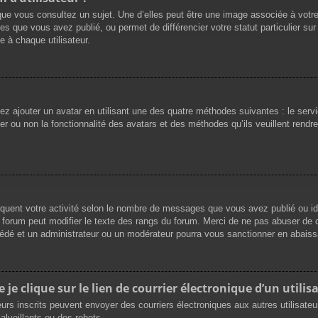
que vous consultez un sujet. Une d’elles peut être une image associée à votr
es que vous avez publié, ou permet de différencier votre statut particulier su
 à chaque utilisateur.
vez ajouter un avatar en utilisant une des quatre méthodes suivantes : le servi
r ou non la fonctionnalité des avatars et des méthodes qu’ils veuillent rendre 
iquent votre activité selon le nombre de messages que vous avez publié ou ide
du forum peut modifier le texte des rangs du forum. Merci de ne pas abuser d
cédé et un administrateur ou un modérateur pourra vous sanctionner en abai
e clique sur le lien de courrier électronique d’un utilisa
ateurs inscrits peuvent envoyer des courriers électroniques aux autres utilisat
lveillants ou des robots.