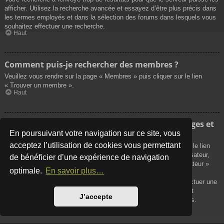
afficher. Utilisez la recherche avancée et essayez d’être plus précis dans
les termes employés et dans la sélection des forums dans lesquels vous
souhaitez effectuer une recherche.
Haut
Comment puis-je rechercher des membres ?
Veuillez vous rendre sur la page « Membres » puis cliquer sur le lien
« Trouver un membre ».
Haut
Comment puis-je retrouver mes propres messages et
sujets ?
En poursuivant votre navigation sur ce site, vous
acceptez l’utilisation de cookies vous permettant
Vos propres messages peuvent être affichés soit en cliquant sur le lien
« Afficher vos messages » dans le panneau de contrôle de l’utilisateur,
de bénéficier d’une expérience de navigation
soit en cliquant sur le lien « Rechercher les messages de l’utilisateur »
optimale.
En savoir plus…
sur la page de votre propre profil ou soit en cliquant sur le menu
« Raccourcis » situé sur la partie supérieure du forum. Pour effectuer une
recherche de vos propres sujets, utilisez la recherche avancée et
J’accepte
remplissez convenablement les options qui vous sont disponibles.
Haut