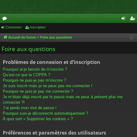
or
Connexion
Inscription
on
ns
u
ne
cri
Accueil du forum
Foire aux questions
m
xi
pti
Foire aux questions
s
on
on
Problèmes de connexion et d’inscription
Pourquoi ai-je besoin de m’inscrire ?
Qu’est-ce que la COPPA ?
Pourquoi ne puis-je pas m’inscrire ?
Je suis inscrit mais je ne peux pas me connecter !
Pourquoi ne puis-je pas me connecter ?
Je m’étais déjà inscrit par le passé mais ne peux à présent plus me
connecter ?!
J’ai perdu mon mot de passe !
Pourquoi suis-je déconnecté automatiquement ?
À quoi sert « Supprimer les cookies » ?
Préférences et paramètres des utilisateurs