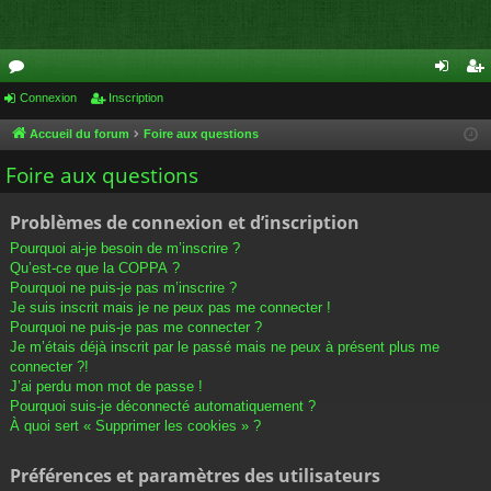
or
Connexion
Inscription
on
ns
u
ne
cri
Accueil du forum
Foire aux questions
m
xi
pti
Foire aux questions
s
on
on
Problèmes de connexion et d’inscription
Pourquoi ai-je besoin de m’inscrire ?
Qu’est-ce que la COPPA ?
Pourquoi ne puis-je pas m’inscrire ?
Je suis inscrit mais je ne peux pas me connecter !
Pourquoi ne puis-je pas me connecter ?
Je m’étais déjà inscrit par le passé mais ne peux à présent plus me
connecter ?!
J’ai perdu mon mot de passe !
Pourquoi suis-je déconnecté automatiquement ?
À quoi sert « Supprimer les cookies » ?
Préférences et paramètres des utilisateurs