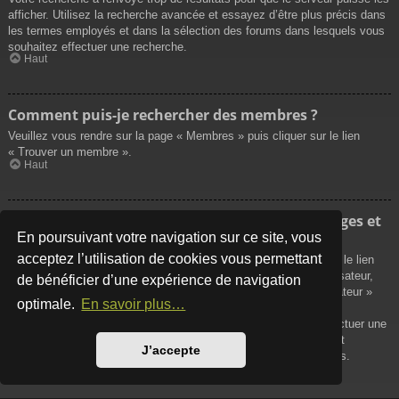
afficher. Utilisez la recherche avancée et essayez d’être plus précis dans
les termes employés et dans la sélection des forums dans lesquels vous
souhaitez effectuer une recherche.
Haut
Comment puis-je rechercher des membres ?
Veuillez vous rendre sur la page « Membres » puis cliquer sur le lien
« Trouver un membre ».
Haut
Comment puis-je retrouver mes propres messages et
sujets ?
En poursuivant votre navigation sur ce site, vous
acceptez l’utilisation de cookies vous permettant
Vos propres messages peuvent être affichés soit en cliquant sur le lien
« Afficher vos messages » dans le panneau de contrôle de l’utilisateur,
de bénéficier d’une expérience de navigation
soit en cliquant sur le lien « Rechercher les messages de l’utilisateur »
optimale.
En savoir plus…
sur la page de votre propre profil ou soit en cliquant sur le menu
« Raccourcis » situé sur la partie supérieure du forum. Pour effectuer une
recherche de vos propres sujets, utilisez la recherche avancée et
J’accepte
remplissez convenablement les options qui vous sont disponibles.
Haut