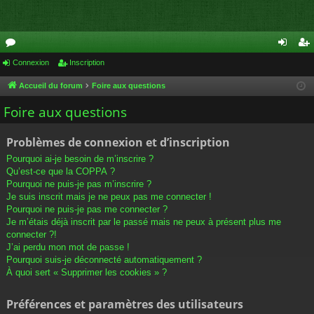
or
Connexion
Inscription
on
ns
u
ne
cri
Accueil du forum
Foire aux questions
m
xi
pti
Foire aux questions
s
on
on
Problèmes de connexion et d’inscription
Pourquoi ai-je besoin de m’inscrire ?
Qu’est-ce que la COPPA ?
Pourquoi ne puis-je pas m’inscrire ?
Je suis inscrit mais je ne peux pas me connecter !
Pourquoi ne puis-je pas me connecter ?
Je m’étais déjà inscrit par le passé mais ne peux à présent plus me
connecter ?!
J’ai perdu mon mot de passe !
Pourquoi suis-je déconnecté automatiquement ?
À quoi sert « Supprimer les cookies » ?
Préférences et paramètres des utilisateurs