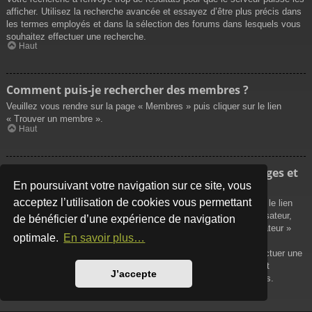
afficher. Utilisez la recherche avancée et essayez d’être plus précis dans
les termes employés et dans la sélection des forums dans lesquels vous
souhaitez effectuer une recherche.
Haut
Comment puis-je rechercher des membres ?
Veuillez vous rendre sur la page « Membres » puis cliquer sur le lien
« Trouver un membre ».
Haut
Comment puis-je retrouver mes propres messages et
sujets ?
En poursuivant votre navigation sur ce site, vous
acceptez l’utilisation de cookies vous permettant
Vos propres messages peuvent être affichés soit en cliquant sur le lien
« Afficher vos messages » dans le panneau de contrôle de l’utilisateur,
de bénéficier d’une expérience de navigation
soit en cliquant sur le lien « Rechercher les messages de l’utilisateur »
optimale.
En savoir plus…
sur la page de votre propre profil ou soit en cliquant sur le menu
« Raccourcis » situé sur la partie supérieure du forum. Pour effectuer une
recherche de vos propres sujets, utilisez la recherche avancée et
J’accepte
remplissez convenablement les options qui vous sont disponibles.
Haut