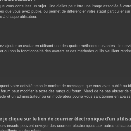
que vous consultez un sujet. Une d’elles peut être une image associée à votr
es que vous avez publié, ou permet de différencier votre statut particulier su
 à chaque utilisateur.
vez ajouter un avatar en utilisant une des quatre méthodes suivantes : le servi
r ou non la fonctionnalité des avatars et des méthodes qu’ils veuillent rendre 
iquent votre activité selon le nombre de messages que vous avez publié ou ide
du forum peut modifier le texte des rangs du forum. Merci de ne pas abuser d
cédé et un administrateur ou un modérateur pourra vous sanctionner en abai
e clique sur le lien de courrier électronique d’un utilisa
ateurs inscrits peuvent envoyer des courriers électroniques aux autres utilisat
lveillants ou des robots.