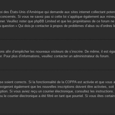
loi des États-Unis d’Amérique qui demande aux sites internet collectant pote
concernés. Si vous ne savez pas si cette loi s’applique également aux mineu
igner. Veuillez noter que phpBB Limited et que les propriétaires de ce forum 
la question « Qui dois-je contacter à propos de problèmes d’abus ou d’ordres l
tions afin d’empêcher les nouveaux visiteurs de s’inscrire. De même, il est ég
iser. Pour plus d’informations, veuillez contacter un administrateur du forum.
sse soient corrects. Si la fonctionnalité de la COPPA est activée et que vous 
exigeront également que les nouvelles inscriptions doivent être activées, soi
ription. Si vous aviez reçu un courrier électronique, consultez les instruction
le courrier électronique a été filtré en tant que pourriel. Si vous êtes certai