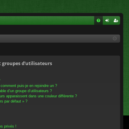
FA
on
ns
Q
ne
cri
xi
pti
on
on
t groupes d’utilisateurs
?
t comment puis-je en rejoindre un ?
le d’un groupe d’utilisateurs ?
eurs apparaissent dans une couleur différente ?
rs par défaut » ?
s privés !