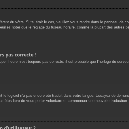
férent du vôtre. Si tel était le cas, veuillez vous rendre dans le panneau de cont
llez noter que le réglage du fuseau horaire, comme la plupart des autres para
rs pas correcte !
ue l’heure n’est toujours pas correcte, il est probable que l’horloge du serveur
oit le logiciel n’a pas encore été traduit dans votre langue. Essayez de demande
us êtes libre de vous porter volontaire et commencer une nouvelle traduction. 
 d’utilisateur ?