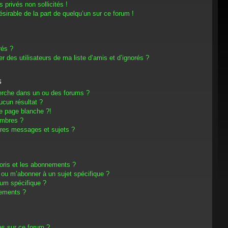
privés non sollicités !
désirable de la part de quelqu’un sur ce forum !
rés ?
 des utilisateurs de ma liste d’amis et d’ignorés ?
s
erche dans un ou des forums ?
cun résultat ?
e page blanche ?!
embres ?
res messages et sujets ?
avoris et les abonnements ?
 ou m’abonner à un sujet spécifique ?
um spécifique ?
nements ?
es sur ce forum ?