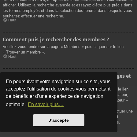
afficher. Utilisez la recherche avancée et essayez d’être plus précis dans
les termes employés et dans la sélection des forums dans lesquels vous
souhaitez effectuer une recherche.
Haut
Comment puis-je rechercher des membres ?
Veuillez vous rendre sur la page « Membres » puis cliquer sur le lien
« Trouver un membre ».
Haut
Comment puis-je retrouver mes propres messages et
sujets ?
En poursuivant votre navigation sur ce site, vous
acceptez l’utilisation de cookies vous permettant
Vos propres messages peuvent être affichés soit en cliquant sur le lien
« Afficher vos messages » dans le panneau de contrôle de l’utilisateur,
de bénéficier d’une expérience de navigation
soit en cliquant sur le lien « Rechercher les messages de l’utilisateur »
optimale.
En savoir plus…
sur la page de votre propre profil ou soit en cliquant sur le menu
« Raccourcis » situé sur la partie supérieure du forum. Pour effectuer une
recherche de vos propres sujets, utilisez la recherche avancée et
J’accepte
remplissez convenablement les options qui vous sont disponibles.
Haut