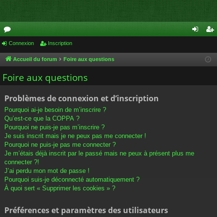
or
Connexion
Inscription
on
ns
u
ne
cri
Accueil du forum
Foire aux questions
m
xi
pti
Foire aux questions
s
on
on
Problèmes de connexion et d’inscription
Pourquoi ai-je besoin de m’inscrire ?
Qu’est-ce que la COPPA ?
Pourquoi ne puis-je pas m’inscrire ?
Je suis inscrit mais je ne peux pas me connecter !
Pourquoi ne puis-je pas me connecter ?
Je m’étais déjà inscrit par le passé mais ne peux à présent plus me
connecter ?!
J’ai perdu mon mot de passe !
Pourquoi suis-je déconnecté automatiquement ?
À quoi sert « Supprimer les cookies » ?
Préférences et paramètres des utilisateurs