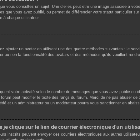
que vous consultez un sujet. Une d’elles peut être une image associée à votr
es que vous avez publié, ou permet de différencier votre statut particulier su
 à chaque utilisateur.
vez ajouter un avatar en utilisant une des quatre méthodes suivantes : le servi
r ou non la fonctionnalité des avatars et des méthodes qu’ils veuillent rendre 
iquent votre activité selon le nombre de messages que vous avez publié ou ide
du forum peut modifier le texte des rangs du forum. Merci de ne pas abuser d
cédé et un administrateur ou un modérateur pourra vous sanctionner en abai
e clique sur le lien de courrier électronique d’un utilisa
ateurs inscrits peuvent envoyer des courriers électroniques aux autres utilisat
lveillants ou des robots.