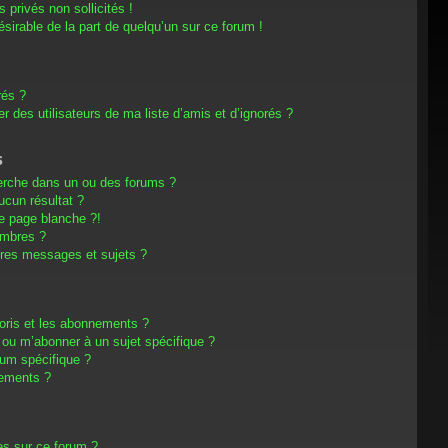
privés non sollicités !
désirable de la part de quelqu’un sur ce forum !
rés ?
 des utilisateurs de ma liste d’amis et d’ignorés ?
s
erche dans un ou des forums ?
cun résultat ?
e page blanche ?!
embres ?
res messages et sujets ?
avoris et les abonnements ?
 ou m’abonner à un sujet spécifique ?
um spécifique ?
nements ?
es sur ce forum ?