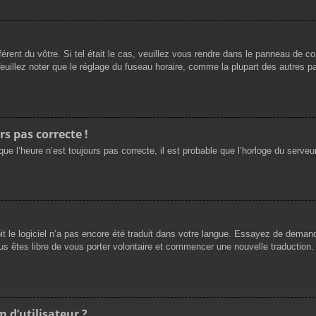
férent du vôtre. Si tel était le cas, veuillez vous rendre dans le panneau de cont
llez noter que le réglage du fuseau horaire, comme la plupart des autres para
rs pas correcte !
ue l’heure n’est toujours pas correcte, il est probable que l’horloge du serveur
oit le logiciel n’a pas encore été traduit dans votre langue. Essayez de demande
us êtes libre de vous porter volontaire et commencer une nouvelle traduction. 
 d’utilisateur ?