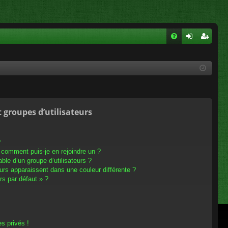
FA
on
ns
Q
ne
cri
xi
pti
on
on
t groupes d’utilisateurs
?
t comment puis-je en rejoindre un ?
le d’un groupe d’utilisateurs ?
eurs apparaissent dans une couleur différente ?
rs par défaut » ?
s privés !