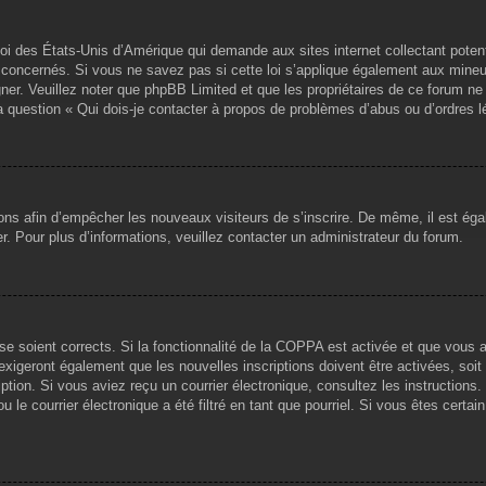
loi des États-Unis d’Amérique qui demande aux sites internet collectant pote
concernés. Si vous ne savez pas si cette loi s’applique également aux mineu
igner. Veuillez noter que phpBB Limited et que les propriétaires de ce forum 
la question « Qui dois-je contacter à propos de problèmes d’abus ou d’ordres l
tions afin d’empêcher les nouveaux visiteurs de s’inscrire. De même, il est ég
iser. Pour plus d’informations, veuillez contacter un administrateur du forum.
sse soient corrects. Si la fonctionnalité de la COPPA est activée et que vous 
exigeront également que les nouvelles inscriptions doivent être activées, soi
ription. Si vous aviez reçu un courrier électronique, consultez les instruction
le courrier électronique a été filtré en tant que pourriel. Si vous êtes certai