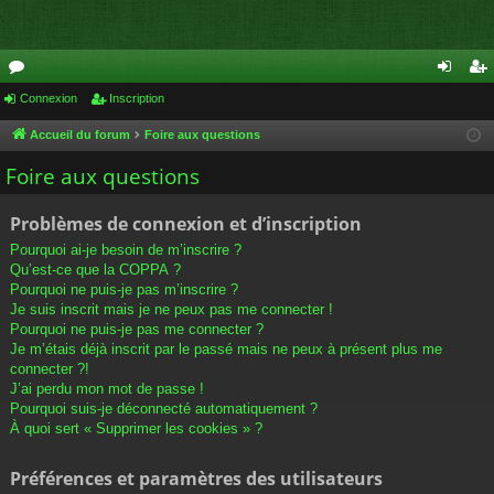
or
Connexion
Inscription
on
ns
u
ne
cri
Accueil du forum
Foire aux questions
m
xi
pti
Foire aux questions
s
on
on
Problèmes de connexion et d’inscription
Pourquoi ai-je besoin de m’inscrire ?
Qu’est-ce que la COPPA ?
Pourquoi ne puis-je pas m’inscrire ?
Je suis inscrit mais je ne peux pas me connecter !
Pourquoi ne puis-je pas me connecter ?
Je m’étais déjà inscrit par le passé mais ne peux à présent plus me
connecter ?!
J’ai perdu mon mot de passe !
Pourquoi suis-je déconnecté automatiquement ?
À quoi sert « Supprimer les cookies » ?
Préférences et paramètres des utilisateurs