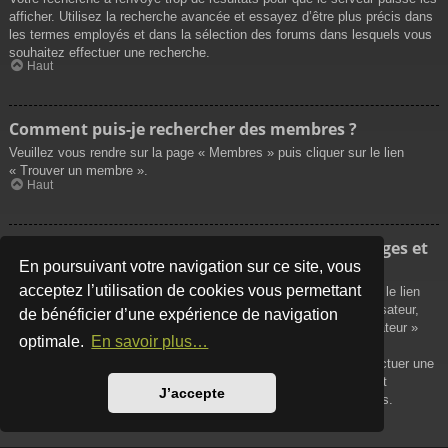
afficher. Utilisez la recherche avancée et essayez d’être plus précis dans
les termes employés et dans la sélection des forums dans lesquels vous
souhaitez effectuer une recherche.
Haut
Comment puis-je rechercher des membres ?
Veuillez vous rendre sur la page « Membres » puis cliquer sur le lien
« Trouver un membre ».
Haut
Comment puis-je retrouver mes propres messages et
sujets ?
En poursuivant votre navigation sur ce site, vous
acceptez l’utilisation de cookies vous permettant
Vos propres messages peuvent être affichés soit en cliquant sur le lien
« Afficher vos messages » dans le panneau de contrôle de l’utilisateur,
de bénéficier d’une expérience de navigation
soit en cliquant sur le lien « Rechercher les messages de l’utilisateur »
optimale.
En savoir plus…
sur la page de votre propre profil ou soit en cliquant sur le menu
« Raccourcis » situé sur la partie supérieure du forum. Pour effectuer une
recherche de vos propres sujets, utilisez la recherche avancée et
J’accepte
remplissez convenablement les options qui vous sont disponibles.
Haut