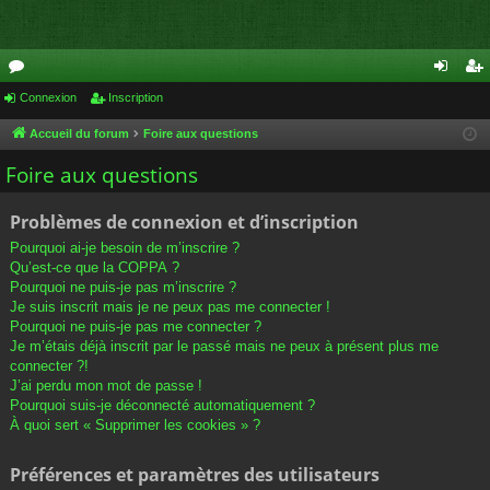
or
Connexion
Inscription
on
ns
u
ne
cri
Accueil du forum
Foire aux questions
m
xi
pti
Foire aux questions
s
on
on
Problèmes de connexion et d’inscription
Pourquoi ai-je besoin de m’inscrire ?
Qu’est-ce que la COPPA ?
Pourquoi ne puis-je pas m’inscrire ?
Je suis inscrit mais je ne peux pas me connecter !
Pourquoi ne puis-je pas me connecter ?
Je m’étais déjà inscrit par le passé mais ne peux à présent plus me
connecter ?!
J’ai perdu mon mot de passe !
Pourquoi suis-je déconnecté automatiquement ?
À quoi sert « Supprimer les cookies » ?
Préférences et paramètres des utilisateurs