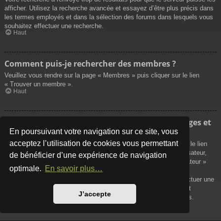
afficher. Utilisez la recherche avancée et essayez d’être plus précis dans
les termes employés et dans la sélection des forums dans lesquels vous
souhaitez effectuer une recherche.
Haut
Comment puis-je rechercher des membres ?
Veuillez vous rendre sur la page « Membres » puis cliquer sur le lien
« Trouver un membre ».
Haut
Comment puis-je retrouver mes propres messages et
sujets ?
En poursuivant votre navigation sur ce site, vous
acceptez l’utilisation de cookies vous permettant
Vos propres messages peuvent être affichés soit en cliquant sur le lien
« Afficher vos messages » dans le panneau de contrôle de l’utilisateur,
de bénéficier d’une expérience de navigation
soit en cliquant sur le lien « Rechercher les messages de l’utilisateur »
optimale.
En savoir plus…
sur la page de votre propre profil ou soit en cliquant sur le menu
« Raccourcis » situé sur la partie supérieure du forum. Pour effectuer une
recherche de vos propres sujets, utilisez la recherche avancée et
J’accepte
remplissez convenablement les options qui vous sont disponibles.
Haut