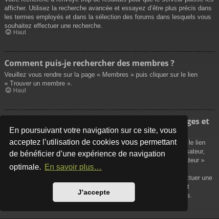
afficher. Utilisez la recherche avancée et essayez d’être plus précis dans
les termes employés et dans la sélection des forums dans lesquels vous
souhaitez effectuer une recherche.
Haut
Comment puis-je rechercher des membres ?
Veuillez vous rendre sur la page « Membres » puis cliquer sur le lien
« Trouver un membre ».
Haut
Comment puis-je retrouver mes propres messages et
sujets ?
En poursuivant votre navigation sur ce site, vous
acceptez l’utilisation de cookies vous permettant
Vos propres messages peuvent être affichés soit en cliquant sur le lien
« Afficher vos messages » dans le panneau de contrôle de l’utilisateur,
de bénéficier d’une expérience de navigation
soit en cliquant sur le lien « Rechercher les messages de l’utilisateur »
optimale.
En savoir plus…
sur la page de votre propre profil ou soit en cliquant sur le menu
« Raccourcis » situé sur la partie supérieure du forum. Pour effectuer une
recherche de vos propres sujets, utilisez la recherche avancée et
J’accepte
remplissez convenablement les options qui vous sont disponibles.
Haut