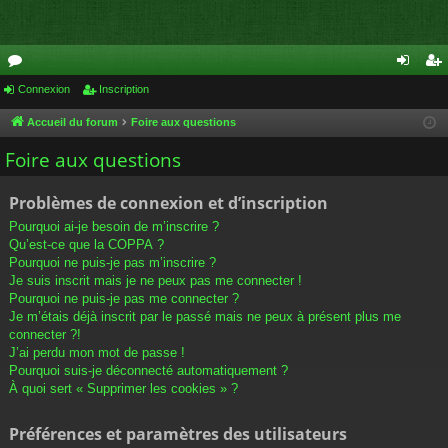
or
Connexion
Inscription
on
ns
u
ne
cri
Accueil du forum
Foire aux questions
m
xi
pti
Foire aux questions
s
on
on
Problèmes de connexion et d’inscription
Pourquoi ai-je besoin de m’inscrire ?
Qu’est-ce que la COPPA ?
Pourquoi ne puis-je pas m’inscrire ?
Je suis inscrit mais je ne peux pas me connecter !
Pourquoi ne puis-je pas me connecter ?
Je m’étais déjà inscrit par le passé mais ne peux à présent plus me
connecter ?!
J’ai perdu mon mot de passe !
Pourquoi suis-je déconnecté automatiquement ?
À quoi sert « Supprimer les cookies » ?
Préférences et paramètres des utilisateurs