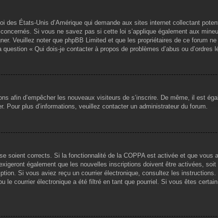
loi des États-Unis d’Amérique qui demande aux sites internet collectant pote
concernés. Si vous ne savez pas si cette loi s’applique également aux mineu
igner. Veuillez noter que phpBB Limited et que les propriétaires de ce forum 
la question « Qui dois-je contacter à propos de problèmes d’abus ou d’ordres l
tions afin d’empêcher les nouveaux visiteurs de s’inscrire. De même, il est ég
iser. Pour plus d’informations, veuillez contacter un administrateur du forum.
sse soient corrects. Si la fonctionnalité de la COPPA est activée et que vous 
exigeront également que les nouvelles inscriptions doivent être activées, soi
ription. Si vous aviez reçu un courrier électronique, consultez les instruction
le courrier électronique a été filtré en tant que pourriel. Si vous êtes certai