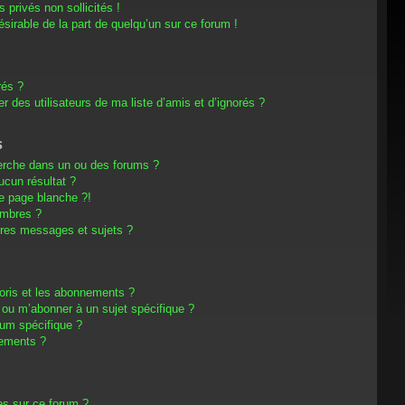
privés non sollicités !
désirable de la part de quelqu’un sur ce forum !
rés ?
 des utilisateurs de ma liste d’amis et d’ignorés ?
s
erche dans un ou des forums ?
cun résultat ?
e page blanche ?!
embres ?
res messages et sujets ?
avoris et les abonnements ?
 ou m’abonner à un sujet spécifique ?
um spécifique ?
nements ?
es sur ce forum ?