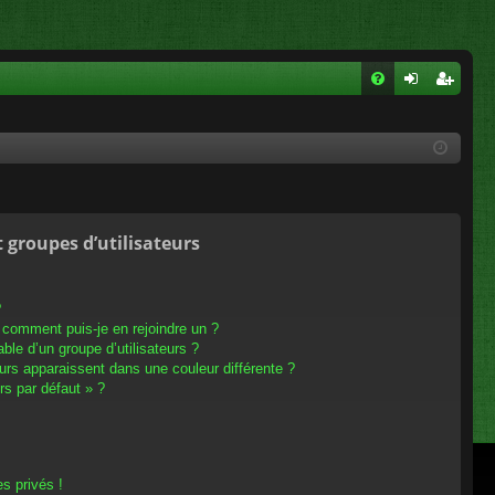
FA
on
ns
Q
ne
cri
xi
pti
on
on
t groupes d’utilisateurs
?
t comment puis-je en rejoindre un ?
le d’un groupe d’utilisateurs ?
eurs apparaissent dans une couleur différente ?
rs par défaut » ?
s privés !