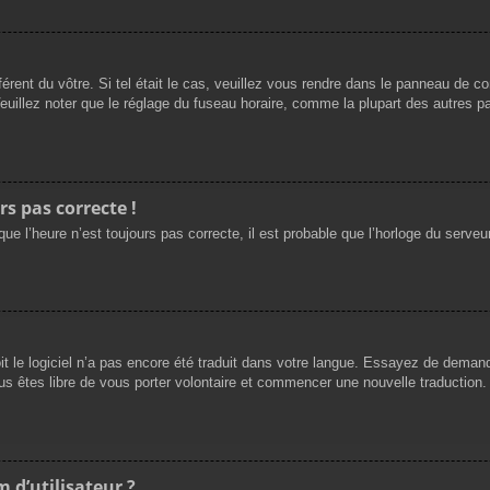
férent du vôtre. Si tel était le cas, veuillez vous rendre dans le panneau de cont
llez noter que le réglage du fuseau horaire, comme la plupart des autres para
rs pas correcte !
ue l’heure n’est toujours pas correcte, il est probable que l’horloge du serveur
oit le logiciel n’a pas encore été traduit dans votre langue. Essayez de demande
us êtes libre de vous porter volontaire et commencer une nouvelle traduction. 
 d’utilisateur ?