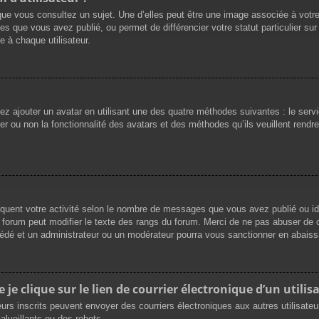
que vous consultez un sujet. Une d’elles peut être une image associée à votr
es que vous avez publié, ou permet de différencier votre statut particulier su
 à chaque utilisateur.
vez ajouter un avatar en utilisant une des quatre méthodes suivantes : le servi
r ou non la fonctionnalité des avatars et des méthodes qu’ils veuillent rendre 
iquent votre activité selon le nombre de messages que vous avez publié ou ide
du forum peut modifier le texte des rangs du forum. Merci de ne pas abuser d
cédé et un administrateur ou un modérateur pourra vous sanctionner en abai
e clique sur le lien de courrier électronique d’un utilisa
ateurs inscrits peuvent envoyer des courriers électroniques aux autres utilisat
lveillants ou des robots.