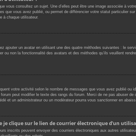
que vous consultez un sujet. Une d’elles peut être une image associée à votr
es que vous avez publié, ou permet de différencier votre statut particulier su
 à chaque utilisateur.
vez ajouter un avatar en utilisant une des quatre méthodes suivantes : le servi
r ou non la fonctionnalité des avatars et des méthodes qu’ils veuillent rendre 
iquent votre activité selon le nombre de messages que vous avez publié ou ide
du forum peut modifier le texte des rangs du forum. Merci de ne pas abuser d
cédé et un administrateur ou un modérateur pourra vous sanctionner en abai
e clique sur le lien de courrier électronique d’un utilisa
ateurs inscrits peuvent envoyer des courriers électroniques aux autres utilisat
lveillants ou des robots.