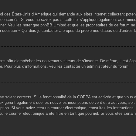
loi des États-Unis d’Amérique qui demande aux sites internet collectant pote
concernés. Si vous ne savez pas si cette loi s’applique également aux mineu
igner. Veuillez noter que phpBB Limited et que les propriétaires de ce forum 
la question « Qui dois-je contacter à propos de problèmes d’abus ou d’ordres l
tions afin d’empêcher les nouveaux visiteurs de s’inscrire. De même, il est ég
iser. Pour plus d’informations, veuillez contacter un administrateur du forum.
sse soient corrects. Si la fonctionnalité de la COPPA est activée et que vous 
exigeront également que les nouvelles inscriptions doivent être activées, soi
ription. Si vous aviez reçu un courrier électronique, consultez les instruction
le courrier électronique a été filtré en tant que pourriel. Si vous êtes certai