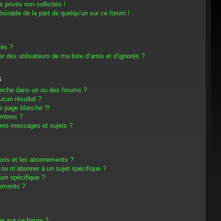
privés non sollicités !
désirable de la part de quelqu’un sur ce forum !
rés ?
 des utilisateurs de ma liste d’amis et d’ignorés ?
s
erche dans un ou des forums ?
cun résultat ?
e page blanche ?!
embres ?
res messages et sujets ?
avoris et les abonnements ?
 ou m’abonner à un sujet spécifique ?
um spécifique ?
nements ?
es sur ce forum ?