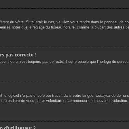
férent du vôtre. Si tel était le cas, veuillez vous rendre dans le panneau de cont
llez noter que le réglage du fuseau horaire, comme la plupart des autres para
rs pas correcte !
ue l’heure n’est toujours pas correcte, il est probable que l’horloge du serveur
oit le logiciel n’a pas encore été traduit dans votre langue. Essayez de demande
us êtes libre de vous porter volontaire et commencer une nouvelle traduction. 
 d’utilisateur ?