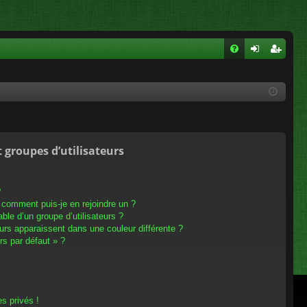
FA
on
ns
Q
ne
cri
xi
pti
on
on
t groupes d’utilisateurs
?
t comment puis-je en rejoindre un ?
le d’un groupe d’utilisateurs ?
eurs apparaissent dans une couleur différente ?
rs par défaut » ?
s privés !