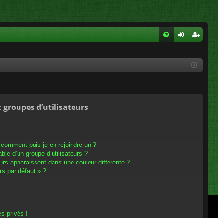
FA
on
ns
Q
ne
cri
xi
pti
on
on
t groupes d’utilisateurs
?
t comment puis-je en rejoindre un ?
le d’un groupe d’utilisateurs ?
eurs apparaissent dans une couleur différente ?
rs par défaut » ?
s privés !