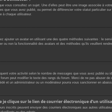
que vous consultez un sujet. Une d’elles peut être une image associée à votr
es que vous avez publié, ou permet de différencier votre statut particulier su
 à chaque utilisateur.
vez ajouter un avatar en utilisant une des quatre méthodes suivantes : le servi
r ou non la fonctionnalité des avatars et des méthodes qu’ils veuillent rendre 
iquent votre activité selon le nombre de messages que vous avez publié ou ide
du forum peut modifier le texte des rangs du forum. Merci de ne pas abuser d
cédé et un administrateur ou un modérateur pourra vous sanctionner en abai
e clique sur le lien de courrier électronique d’un utilisa
ateurs inscrits peuvent envoyer des courriers électroniques aux autres utilisat
lveillants ou des robots.