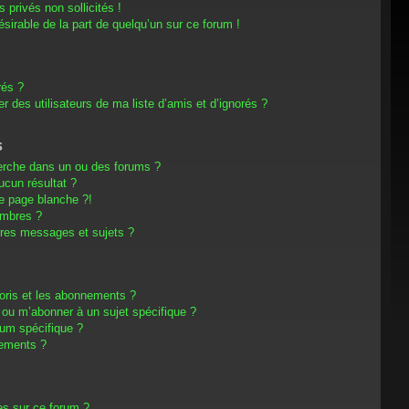
privés non sollicités !
désirable de la part de quelqu’un sur ce forum !
rés ?
 des utilisateurs de ma liste d’amis et d’ignorés ?
s
erche dans un ou des forums ?
cun résultat ?
e page blanche ?!
embres ?
res messages et sujets ?
avoris et les abonnements ?
 ou m’abonner à un sujet spécifique ?
um spécifique ?
nements ?
es sur ce forum ?