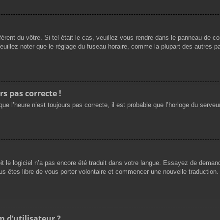
férent du vôtre. Si tel était le cas, veuillez vous rendre dans le panneau de cont
llez noter que le réglage du fuseau horaire, comme la plupart des autres para
rs pas correcte !
ue l’heure n’est toujours pas correcte, il est probable que l’horloge du serveur
oit le logiciel n’a pas encore été traduit dans votre langue. Essayez de demande
us êtes libre de vous porter volontaire et commencer une nouvelle traduction. 
 d’utilisateur ?