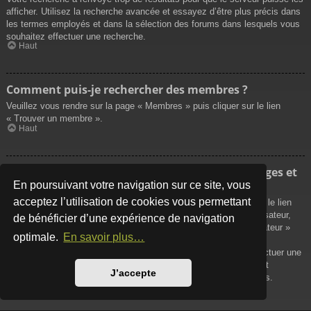
afficher. Utilisez la recherche avancée et essayez d’être plus précis dans
les termes employés et dans la sélection des forums dans lesquels vous
souhaitez effectuer une recherche.
Haut
Comment puis-je rechercher des membres ?
Veuillez vous rendre sur la page « Membres » puis cliquer sur le lien
« Trouver un membre ».
Haut
Comment puis-je retrouver mes propres messages et
sujets ?
En poursuivant votre navigation sur ce site, vous
acceptez l’utilisation de cookies vous permettant
Vos propres messages peuvent être affichés soit en cliquant sur le lien
« Afficher vos messages » dans le panneau de contrôle de l’utilisateur,
de bénéficier d’une expérience de navigation
soit en cliquant sur le lien « Rechercher les messages de l’utilisateur »
optimale.
En savoir plus…
sur la page de votre propre profil ou soit en cliquant sur le menu
« Raccourcis » situé sur la partie supérieure du forum. Pour effectuer une
recherche de vos propres sujets, utilisez la recherche avancée et
J’accepte
remplissez convenablement les options qui vous sont disponibles.
Haut