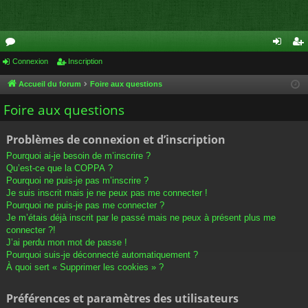
or
Connexion
Inscription
on
ns
u
ne
cri
Accueil du forum
Foire aux questions
m
xi
pti
Foire aux questions
s
on
on
Problèmes de connexion et d’inscription
Pourquoi ai-je besoin de m’inscrire ?
Qu’est-ce que la COPPA ?
Pourquoi ne puis-je pas m’inscrire ?
Je suis inscrit mais je ne peux pas me connecter !
Pourquoi ne puis-je pas me connecter ?
Je m’étais déjà inscrit par le passé mais ne peux à présent plus me
connecter ?!
J’ai perdu mon mot de passe !
Pourquoi suis-je déconnecté automatiquement ?
À quoi sert « Supprimer les cookies » ?
Préférences et paramètres des utilisateurs