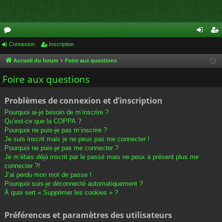
or
Connexion
Inscription
on
ns
u
ne
cri
Accueil du forum
Foire aux questions
m
xi
pti
Foire aux questions
s
on
on
Problèmes de connexion et d’inscription
Pourquoi ai-je besoin de m’inscrire ?
Qu’est-ce que la COPPA ?
Pourquoi ne puis-je pas m’inscrire ?
Je suis inscrit mais je ne peux pas me connecter !
Pourquoi ne puis-je pas me connecter ?
Je m’étais déjà inscrit par le passé mais ne peux à présent plus me
connecter ?!
J’ai perdu mon mot de passe !
Pourquoi suis-je déconnecté automatiquement ?
À quoi sert « Supprimer les cookies » ?
Préférences et paramètres des utilisateurs