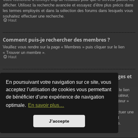
afficher. Utilisez la recherche avancée et essayez d’être plus précis dans
les termes employés et dans la sélection des forums dans lesquels vous
souhaitez effectuer une recherche.
Haut
Comment puis-je rechercher des membres ?
Veuillez vous rendre sur la page « Membres » puis cliquer sur le lien
« Trouver un membre ».
Haut
Comment puis-je retrouver mes propres messages et
sujets ?
En poursuivant votre navigation sur ce site, vous
acceptez l’utilisation de cookies vous permettant
Vos propres messages peuvent être affichés soit en cliquant sur le lien
« Afficher vos messages » dans le panneau de contrôle de l’utilisateur,
de bénéficier d’une expérience de navigation
soit en cliquant sur le lien « Rechercher les messages de l’utilisateur »
optimale.
En savoir plus…
sur la page de votre propre profil ou soit en cliquant sur le menu
« Raccourcis » situé sur la partie supérieure du forum. Pour effectuer une
recherche de vos propres sujets, utilisez la recherche avancée et
J’accepte
remplissez convenablement les options qui vous sont disponibles.
Haut