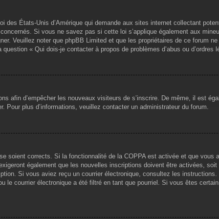
loi des États-Unis d’Amérique qui demande aux sites internet collectant pote
concernés. Si vous ne savez pas si cette loi s’applique également aux mineu
igner. Veuillez noter que phpBB Limited et que les propriétaires de ce forum 
la question « Qui dois-je contacter à propos de problèmes d’abus ou d’ordres l
tions afin d’empêcher les nouveaux visiteurs de s’inscrire. De même, il est ég
iser. Pour plus d’informations, veuillez contacter un administrateur du forum.
sse soient corrects. Si la fonctionnalité de la COPPA est activée et que vous 
exigeront également que les nouvelles inscriptions doivent être activées, soi
ription. Si vous aviez reçu un courrier électronique, consultez les instruction
le courrier électronique a été filtré en tant que pourriel. Si vous êtes certai