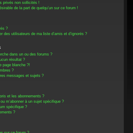
privés non sollicités !
désirable de la part de quelqu’un sur ce forum !
rés ?
 des utilisateurs de ma liste d’amis et d’ignorés ?
s
erche dans un ou des forums ?
cun résultat ?
e page blanche ?!
embres ?
res messages et sujets ?
avoris et les abonnements ?
 ou m’abonner à un sujet spécifique ?
um spécifique ?
nements ?
es sur ce forum ?