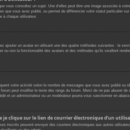
que vous consultez un sujet. Une d’elles peut être une image associée à votr
es que vous avez publié, ou permet de différencier votre statut particulier su
 à chaque utilisateur.
vez ajouter un avatar en utilisant une des quatre méthodes suivantes : le servi
r ou non la fonctionnalité des avatars et des méthodes qu’ils veuillent rendre 
iquent votre activité selon le nombre de messages que vous avez publié ou ide
du forum peut modifier le texte des rangs du forum. Merci de ne pas abuser d
cédé et un administrateur ou un modérateur pourra vous sanctionner en abai
e clique sur le lien de courrier électronique d’un utilisa
ateurs inscrits peuvent envoyer des courriers électroniques aux autres utilisat
lveillants ou des robots.