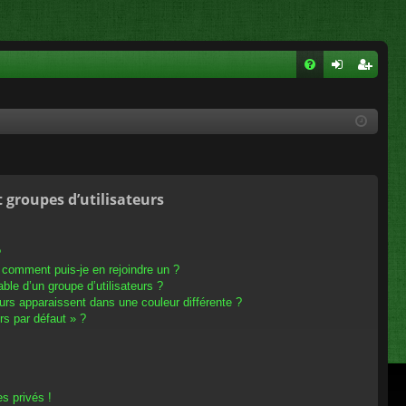
FA
on
ns
Q
ne
cri
xi
pti
on
on
t groupes d’utilisateurs
?
t comment puis-je en rejoindre un ?
le d’un groupe d’utilisateurs ?
eurs apparaissent dans une couleur différente ?
rs par défaut » ?
s privés !