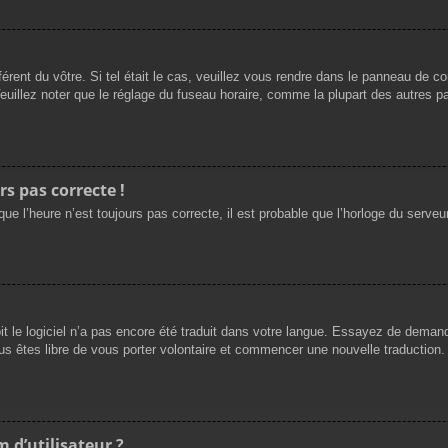
férent du vôtre. Si tel était le cas, veuillez vous rendre dans le panneau de cont
llez noter que le réglage du fuseau horaire, comme la plupart des autres para
rs pas correcte !
ue l’heure n’est toujours pas correcte, il est probable que l’horloge du serveur
oit le logiciel n’a pas encore été traduit dans votre langue. Essayez de demande
us êtes libre de vous porter volontaire et commencer une nouvelle traduction. 
 d’utilisateur ?