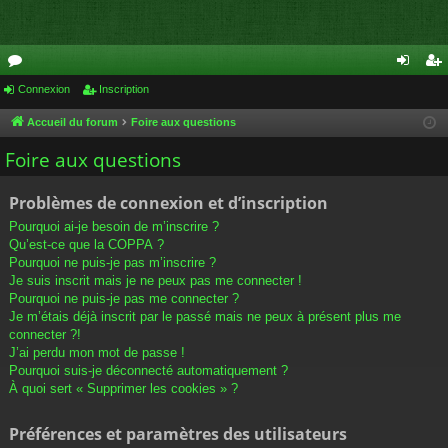
or
Connexion
Inscription
on
ns
u
ne
cri
Accueil du forum
Foire aux questions
m
xi
pti
Foire aux questions
s
on
on
Problèmes de connexion et d’inscription
Pourquoi ai-je besoin de m’inscrire ?
Qu’est-ce que la COPPA ?
Pourquoi ne puis-je pas m’inscrire ?
Je suis inscrit mais je ne peux pas me connecter !
Pourquoi ne puis-je pas me connecter ?
Je m’étais déjà inscrit par le passé mais ne peux à présent plus me
connecter ?!
J’ai perdu mon mot de passe !
Pourquoi suis-je déconnecté automatiquement ?
À quoi sert « Supprimer les cookies » ?
Préférences et paramètres des utilisateurs