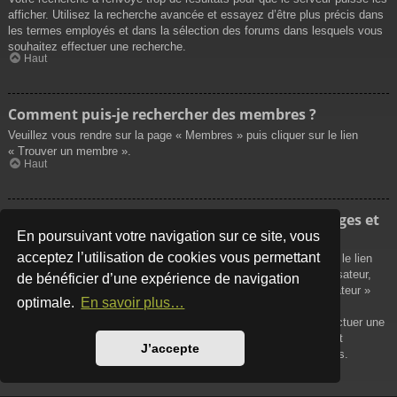
afficher. Utilisez la recherche avancée et essayez d’être plus précis dans
les termes employés et dans la sélection des forums dans lesquels vous
souhaitez effectuer une recherche.
Haut
Comment puis-je rechercher des membres ?
Veuillez vous rendre sur la page « Membres » puis cliquer sur le lien
« Trouver un membre ».
Haut
Comment puis-je retrouver mes propres messages et
sujets ?
En poursuivant votre navigation sur ce site, vous
acceptez l’utilisation de cookies vous permettant
Vos propres messages peuvent être affichés soit en cliquant sur le lien
« Afficher vos messages » dans le panneau de contrôle de l’utilisateur,
de bénéficier d’une expérience de navigation
soit en cliquant sur le lien « Rechercher les messages de l’utilisateur »
optimale.
En savoir plus…
sur la page de votre propre profil ou soit en cliquant sur le menu
« Raccourcis » situé sur la partie supérieure du forum. Pour effectuer une
recherche de vos propres sujets, utilisez la recherche avancée et
J’accepte
remplissez convenablement les options qui vous sont disponibles.
Haut