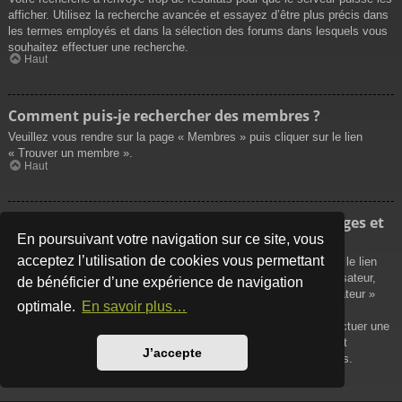
afficher. Utilisez la recherche avancée et essayez d’être plus précis dans
les termes employés et dans la sélection des forums dans lesquels vous
souhaitez effectuer une recherche.
Haut
Comment puis-je rechercher des membres ?
Veuillez vous rendre sur la page « Membres » puis cliquer sur le lien
« Trouver un membre ».
Haut
Comment puis-je retrouver mes propres messages et
sujets ?
En poursuivant votre navigation sur ce site, vous
acceptez l’utilisation de cookies vous permettant
Vos propres messages peuvent être affichés soit en cliquant sur le lien
« Afficher vos messages » dans le panneau de contrôle de l’utilisateur,
de bénéficier d’une expérience de navigation
soit en cliquant sur le lien « Rechercher les messages de l’utilisateur »
optimale.
En savoir plus…
sur la page de votre propre profil ou soit en cliquant sur le menu
« Raccourcis » situé sur la partie supérieure du forum. Pour effectuer une
recherche de vos propres sujets, utilisez la recherche avancée et
J’accepte
remplissez convenablement les options qui vous sont disponibles.
Haut