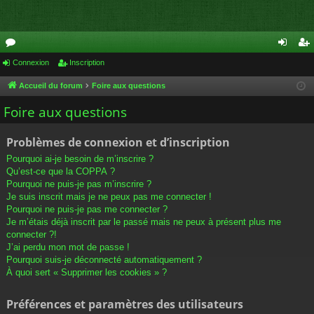
or
Connexion
Inscription
on
ns
u
ne
cri
Accueil du forum
Foire aux questions
m
xi
pti
Foire aux questions
s
on
on
Problèmes de connexion et d’inscription
Pourquoi ai-je besoin de m’inscrire ?
Qu’est-ce que la COPPA ?
Pourquoi ne puis-je pas m’inscrire ?
Je suis inscrit mais je ne peux pas me connecter !
Pourquoi ne puis-je pas me connecter ?
Je m’étais déjà inscrit par le passé mais ne peux à présent plus me
connecter ?!
J’ai perdu mon mot de passe !
Pourquoi suis-je déconnecté automatiquement ?
À quoi sert « Supprimer les cookies » ?
Préférences et paramètres des utilisateurs