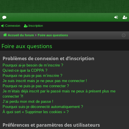
or
Connexion
Inscription
on
ns
u
ne
cri
Accueil du forum
Foire aux questions
m
xi
pti
Foire aux questions
s
on
on
Problèmes de connexion et d’inscription
Pourquoi ai-je besoin de m’inscrire ?
Qu’est-ce que la COPPA ?
Pourquoi ne puis-je pas m’inscrire ?
Je suis inscrit mais je ne peux pas me connecter !
Pourquoi ne puis-je pas me connecter ?
Je m’étais déjà inscrit par le passé mais ne peux à présent plus me
connecter ?!
J’ai perdu mon mot de passe !
Pourquoi suis-je déconnecté automatiquement ?
À quoi sert « Supprimer les cookies » ?
Préférences et paramètres des utilisateurs