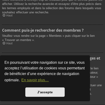
afficher. Utilisez la recherche avancée et essayez d’être plus précis dans
les termes employés et dans la sélection des forums dans lesquels vous
souhaitez effectuer une recherche.
Haut
Comment puis-je rechercher des membres ?
Veuillez vous rendre sur la page « Membres » puis cliquer sur le lien
« Trouver un membre ».
Haut
Comment puis-je retrouver mes propres messages et
sujets ?
En poursuivant votre navigation sur ce site, vous
acceptez l’utilisation de cookies vous permettant
Vos propres messages peuvent être affichés soit en cliquant sur le lien
« Afficher vos messages » dans le panneau de contrôle de l’utilisateur,
de bénéficier d’une expérience de navigation
soit en cliquant sur le lien « Rechercher les messages de l’utilisateur »
optimale.
En savoir plus…
sur la page de votre propre profil ou soit en cliquant sur le menu
« Raccourcis » situé sur la partie supérieure du forum. Pour effectuer une
recherche de vos propres sujets, utilisez la recherche avancée et
J’accepte
remplissez convenablement les options qui vous sont disponibles.
Haut