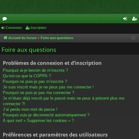
or
Connexion
Inscription
on
ns
u
ne
cri
Accueil du forum
Foire aux questions
m
xi
pti
Foire aux questions
s
on
on
Problèmes de connexion et d’inscription
Pourquoi ai-je besoin de m’inscrire ?
Qu’est-ce que la COPPA ?
Pourquoi ne puis-je pas m’inscrire ?
Je suis inscrit mais je ne peux pas me connecter !
Pourquoi ne puis-je pas me connecter ?
Je m’étais déjà inscrit par le passé mais ne peux à présent plus me
connecter ?!
J’ai perdu mon mot de passe !
Pourquoi suis-je déconnecté automatiquement ?
À quoi sert « Supprimer les cookies » ?
Préférences et paramètres des utilisateurs