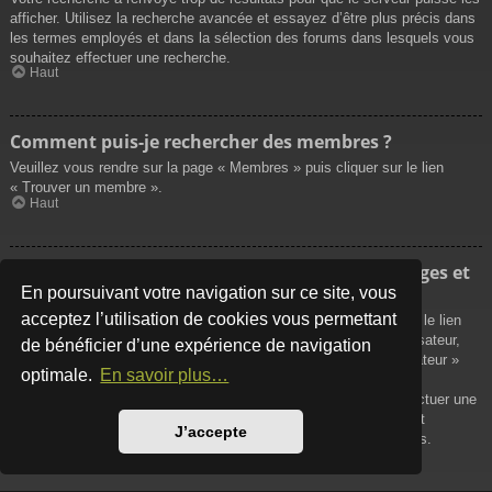
afficher. Utilisez la recherche avancée et essayez d’être plus précis dans
les termes employés et dans la sélection des forums dans lesquels vous
souhaitez effectuer une recherche.
Haut
Comment puis-je rechercher des membres ?
Veuillez vous rendre sur la page « Membres » puis cliquer sur le lien
« Trouver un membre ».
Haut
Comment puis-je retrouver mes propres messages et
sujets ?
En poursuivant votre navigation sur ce site, vous
acceptez l’utilisation de cookies vous permettant
Vos propres messages peuvent être affichés soit en cliquant sur le lien
« Afficher vos messages » dans le panneau de contrôle de l’utilisateur,
de bénéficier d’une expérience de navigation
soit en cliquant sur le lien « Rechercher les messages de l’utilisateur »
optimale.
En savoir plus…
sur la page de votre propre profil ou soit en cliquant sur le menu
« Raccourcis » situé sur la partie supérieure du forum. Pour effectuer une
recherche de vos propres sujets, utilisez la recherche avancée et
J’accepte
remplissez convenablement les options qui vous sont disponibles.
Haut