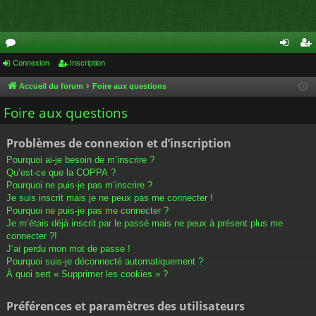
or
Connexion
Inscription
on
ns
u
ne
cri
Accueil du forum
Foire aux questions
m
xi
pti
Foire aux questions
s
on
on
Problèmes de connexion et d’inscription
Pourquoi ai-je besoin de m’inscrire ?
Qu’est-ce que la COPPA ?
Pourquoi ne puis-je pas m’inscrire ?
Je suis inscrit mais je ne peux pas me connecter !
Pourquoi ne puis-je pas me connecter ?
Je m’étais déjà inscrit par le passé mais ne peux à présent plus me
connecter ?!
J’ai perdu mon mot de passe !
Pourquoi suis-je déconnecté automatiquement ?
À quoi sert « Supprimer les cookies » ?
Préférences et paramètres des utilisateurs