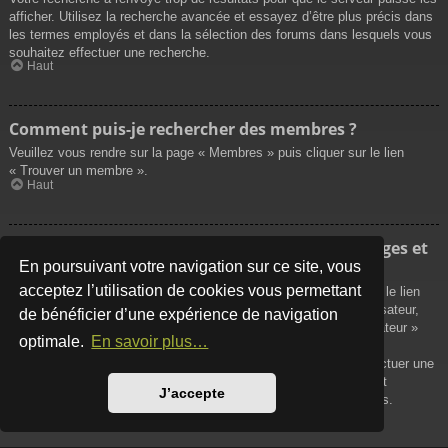
afficher. Utilisez la recherche avancée et essayez d’être plus précis dans
les termes employés et dans la sélection des forums dans lesquels vous
souhaitez effectuer une recherche.
Haut
Comment puis-je rechercher des membres ?
Veuillez vous rendre sur la page « Membres » puis cliquer sur le lien
« Trouver un membre ».
Haut
Comment puis-je retrouver mes propres messages et
sujets ?
En poursuivant votre navigation sur ce site, vous
acceptez l’utilisation de cookies vous permettant
Vos propres messages peuvent être affichés soit en cliquant sur le lien
« Afficher vos messages » dans le panneau de contrôle de l’utilisateur,
de bénéficier d’une expérience de navigation
soit en cliquant sur le lien « Rechercher les messages de l’utilisateur »
optimale.
En savoir plus…
sur la page de votre propre profil ou soit en cliquant sur le menu
« Raccourcis » situé sur la partie supérieure du forum. Pour effectuer une
recherche de vos propres sujets, utilisez la recherche avancée et
J’accepte
remplissez convenablement les options qui vous sont disponibles.
Haut