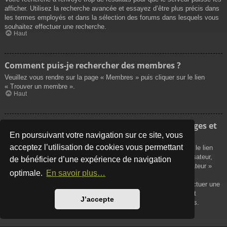
afficher. Utilisez la recherche avancée et essayez d’être plus précis dans
les termes employés et dans la sélection des forums dans lesquels vous
souhaitez effectuer une recherche.
Haut
Comment puis-je rechercher des membres ?
Veuillez vous rendre sur la page « Membres » puis cliquer sur le lien
« Trouver un membre ».
Haut
Comment puis-je retrouver mes propres messages et
sujets ?
En poursuivant votre navigation sur ce site, vous
acceptez l’utilisation de cookies vous permettant
Vos propres messages peuvent être affichés soit en cliquant sur le lien
« Afficher vos messages » dans le panneau de contrôle de l’utilisateur,
de bénéficier d’une expérience de navigation
soit en cliquant sur le lien « Rechercher les messages de l’utilisateur »
optimale.
En savoir plus…
sur la page de votre propre profil ou soit en cliquant sur le menu
« Raccourcis » situé sur la partie supérieure du forum. Pour effectuer une
recherche de vos propres sujets, utilisez la recherche avancée et
J’accepte
remplissez convenablement les options qui vous sont disponibles.
Haut