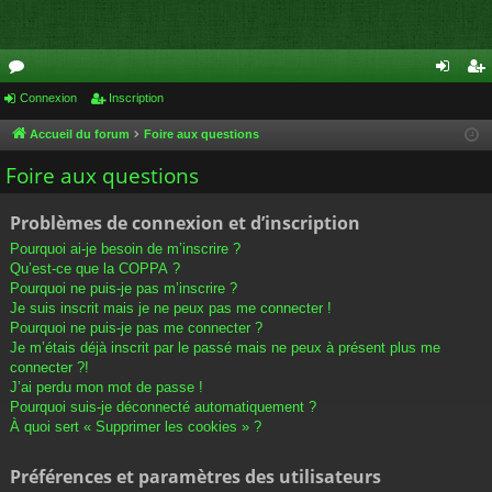
or
Connexion
Inscription
on
ns
u
ne
cri
Accueil du forum
Foire aux questions
m
xi
pti
Foire aux questions
s
on
on
Problèmes de connexion et d’inscription
Pourquoi ai-je besoin de m’inscrire ?
Qu’est-ce que la COPPA ?
Pourquoi ne puis-je pas m’inscrire ?
Je suis inscrit mais je ne peux pas me connecter !
Pourquoi ne puis-je pas me connecter ?
Je m’étais déjà inscrit par le passé mais ne peux à présent plus me
connecter ?!
J’ai perdu mon mot de passe !
Pourquoi suis-je déconnecté automatiquement ?
À quoi sert « Supprimer les cookies » ?
Préférences et paramètres des utilisateurs