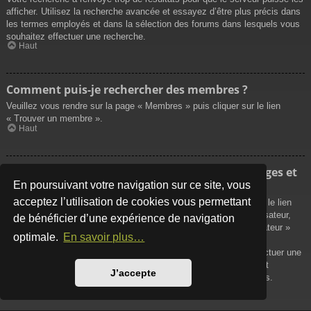
afficher. Utilisez la recherche avancée et essayez d’être plus précis dans
les termes employés et dans la sélection des forums dans lesquels vous
souhaitez effectuer une recherche.
Haut
Comment puis-je rechercher des membres ?
Veuillez vous rendre sur la page « Membres » puis cliquer sur le lien
« Trouver un membre ».
Haut
Comment puis-je retrouver mes propres messages et
sujets ?
En poursuivant votre navigation sur ce site, vous
acceptez l’utilisation de cookies vous permettant
Vos propres messages peuvent être affichés soit en cliquant sur le lien
« Afficher vos messages » dans le panneau de contrôle de l’utilisateur,
de bénéficier d’une expérience de navigation
soit en cliquant sur le lien « Rechercher les messages de l’utilisateur »
optimale.
En savoir plus…
sur la page de votre propre profil ou soit en cliquant sur le menu
« Raccourcis » situé sur la partie supérieure du forum. Pour effectuer une
recherche de vos propres sujets, utilisez la recherche avancée et
J’accepte
remplissez convenablement les options qui vous sont disponibles.
Haut