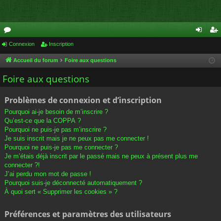
or
Connexion
Inscription
on
ns
u
ne
cri
Accueil du forum
Foire aux questions
m
xi
pti
Foire aux questions
s
on
on
Problèmes de connexion et d’inscription
Pourquoi ai-je besoin de m’inscrire ?
Qu’est-ce que la COPPA ?
Pourquoi ne puis-je pas m’inscrire ?
Je suis inscrit mais je ne peux pas me connecter !
Pourquoi ne puis-je pas me connecter ?
Je m’étais déjà inscrit par le passé mais ne peux à présent plus me
connecter ?!
J’ai perdu mon mot de passe !
Pourquoi suis-je déconnecté automatiquement ?
À quoi sert « Supprimer les cookies » ?
Préférences et paramètres des utilisateurs