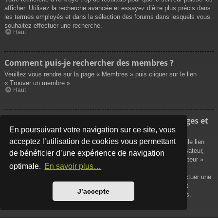
afficher. Utilisez la recherche avancée et essayez d’être plus précis dans
les termes employés et dans la sélection des forums dans lesquels vous
souhaitez effectuer une recherche.
Haut
Comment puis-je rechercher des membres ?
Veuillez vous rendre sur la page « Membres » puis cliquer sur le lien
« Trouver un membre ».
Haut
Comment puis-je retrouver mes propres messages et
sujets ?
En poursuivant votre navigation sur ce site, vous
acceptez l’utilisation de cookies vous permettant
Vos propres messages peuvent être affichés soit en cliquant sur le lien
« Afficher vos messages » dans le panneau de contrôle de l’utilisateur,
de bénéficier d’une expérience de navigation
soit en cliquant sur le lien « Rechercher les messages de l’utilisateur »
optimale.
En savoir plus…
sur la page de votre propre profil ou soit en cliquant sur le menu
« Raccourcis » situé sur la partie supérieure du forum. Pour effectuer une
recherche de vos propres sujets, utilisez la recherche avancée et
J’accepte
remplissez convenablement les options qui vous sont disponibles.
Haut