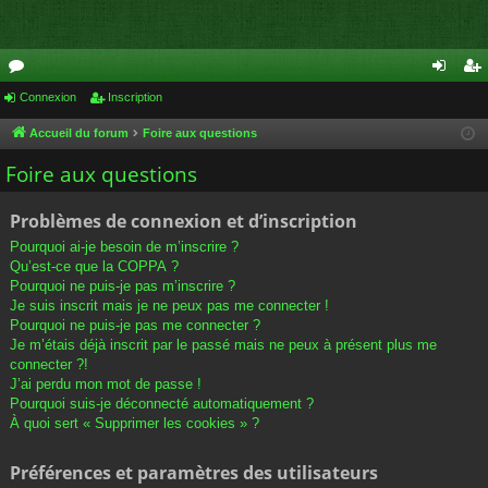
or
Connexion
Inscription
on
ns
u
ne
cri
Accueil du forum
Foire aux questions
m
xi
pti
Foire aux questions
s
on
on
Problèmes de connexion et d’inscription
Pourquoi ai-je besoin de m’inscrire ?
Qu’est-ce que la COPPA ?
Pourquoi ne puis-je pas m’inscrire ?
Je suis inscrit mais je ne peux pas me connecter !
Pourquoi ne puis-je pas me connecter ?
Je m’étais déjà inscrit par le passé mais ne peux à présent plus me
connecter ?!
J’ai perdu mon mot de passe !
Pourquoi suis-je déconnecté automatiquement ?
À quoi sert « Supprimer les cookies » ?
Préférences et paramètres des utilisateurs