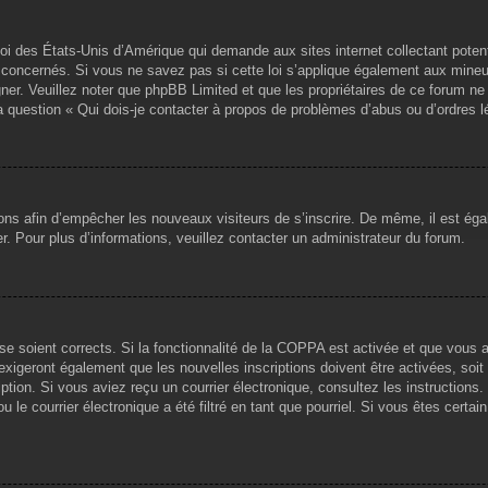
loi des États-Unis d’Amérique qui demande aux sites internet collectant pote
concernés. Si vous ne savez pas si cette loi s’applique également aux mineu
igner. Veuillez noter que phpBB Limited et que les propriétaires de ce forum 
la question « Qui dois-je contacter à propos de problèmes d’abus ou d’ordres l
tions afin d’empêcher les nouveaux visiteurs de s’inscrire. De même, il est ég
iser. Pour plus d’informations, veuillez contacter un administrateur du forum.
sse soient corrects. Si la fonctionnalité de la COPPA est activée et que vous 
exigeront également que les nouvelles inscriptions doivent être activées, soi
ription. Si vous aviez reçu un courrier électronique, consultez les instruction
le courrier électronique a été filtré en tant que pourriel. Si vous êtes certai