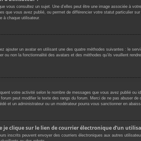
que vous consultez un sujet. Une d’elles peut être une image associée à votr
es que vous avez publié, ou permet de différencier votre statut particulier su
 à chaque utilisateur.
vez ajouter un avatar en utilisant une des quatre méthodes suivantes : le servi
r ou non la fonctionnalité des avatars et des méthodes qu’ils veuillent rendre 
iquent votre activité selon le nombre de messages que vous avez publié ou ide
du forum peut modifier le texte des rangs du forum. Merci de ne pas abuser d
cédé et un administrateur ou un modérateur pourra vous sanctionner en abai
e clique sur le lien de courrier électronique d’un utilisa
ateurs inscrits peuvent envoyer des courriers électroniques aux autres utilisat
lveillants ou des robots.