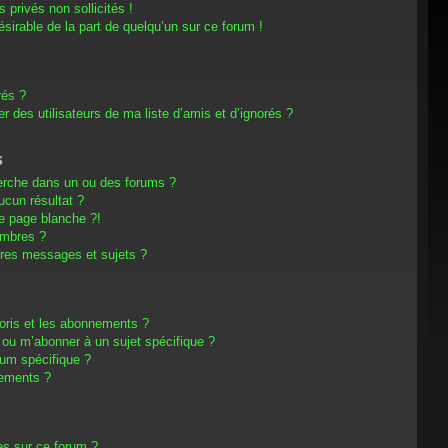
privés non sollicités !
désirable de la part de quelqu’un sur ce forum !
rés ?
 des utilisateurs de ma liste d’amis et d’ignorés ?
s
erche dans un ou des forums ?
cun résultat ?
e page blanche ?!
embres ?
res messages et sujets ?
avoris et les abonnements ?
 ou m’abonner à un sujet spécifique ?
um spécifique ?
nements ?
es sur ce forum ?