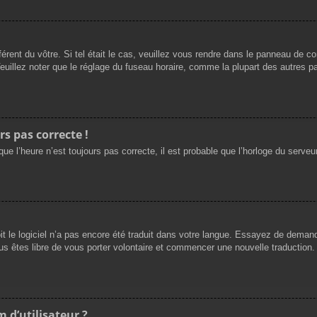
férent du vôtre. Si tel était le cas, veuillez vous rendre dans le panneau de cont
llez noter que le réglage du fuseau horaire, comme la plupart des autres para
rs pas correcte !
ue l’heure n’est toujours pas correcte, il est probable que l’horloge du serveur
oit le logiciel n’a pas encore été traduit dans votre langue. Essayez de demande
us êtes libre de vous porter volontaire et commencer une nouvelle traduction. 
 d’utilisateur ?