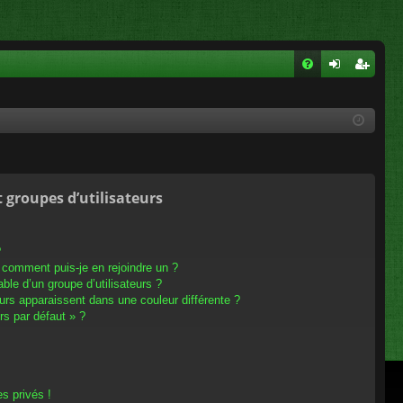
FA
on
ns
Q
ne
cri
xi
pti
on
on
t groupes d’utilisateurs
?
t comment puis-je en rejoindre un ?
le d’un groupe d’utilisateurs ?
eurs apparaissent dans une couleur différente ?
rs par défaut » ?
s privés !