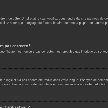
férent du vôtre. Si tel était le cas, veuillez vous rendre dans le panneau de cont
llez noter que le réglage du fuseau horaire, comme la plupart des autres para
rs pas correcte !
ue l’heure n’est toujours pas correcte, il est probable que l’horloge du serveur
oit le logiciel n’a pas encore été traduit dans votre langue. Essayez de demande
us êtes libre de vous porter volontaire et commencer une nouvelle traduction. 
 d’utilisateur ?