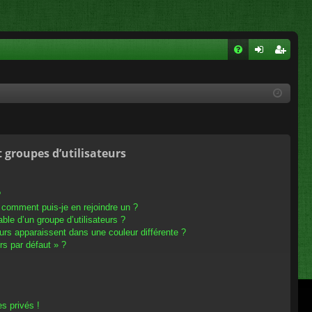
FA
on
ns
Q
ne
cri
xi
pti
on
on
t groupes d’utilisateurs
?
t comment puis-je en rejoindre un ?
le d’un groupe d’utilisateurs ?
eurs apparaissent dans une couleur différente ?
rs par défaut » ?
s privés !