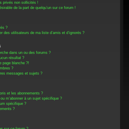
privés non sollicités !
désirable de la part de quelqu’un sur ce forum !
rés ?
 des utilisateurs de ma liste d’amis et d’ignorés ?
s
erche dans un ou des forums ?
cun résultat ?
e page blanche ?!
embres ?
res messages et sujets ?
avoris et les abonnements ?
 ou m’abonner à un sujet spécifique ?
um spécifique ?
nements ?
es sur ce forum ?