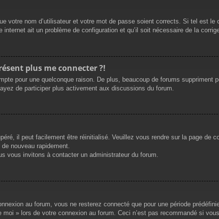
e votre nom d’utilisateur et votre mot de passe soient corrects. Si tel est le
 internet ait un problème de configuration et qu’il soit nécessaire de la corrige
présent plus me connecter ?!
mpte pour une quelconque raison. De plus, beaucoup de forums suppriment périod
sayez de participer plus activement aux discussions du forum.
ré, il peut facilement être réinitialisé. Veuillez vous rendre sur la page de 
r de nouveau rapidement.
us vous invitons à contacter un administrateur du forum.
nnexion au forum, vous ne resterez connecté que pour une période prédéfinie. 
de moi » lors de votre connexion au forum. Ceci n’est pas recommandé si vous