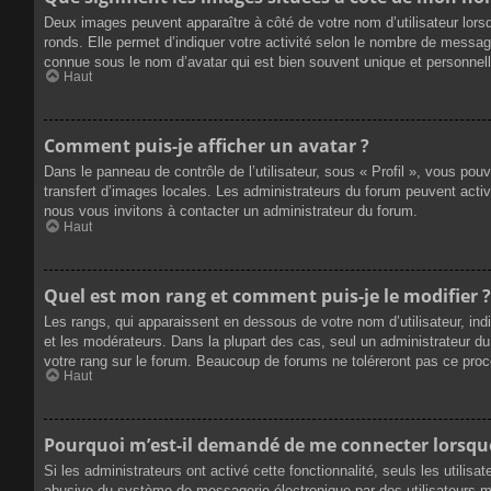
Deux images peuvent apparaître à côté de votre nom d’utilisateur lors
ronds. Elle permet d’indiquer votre activité selon le nombre de messag
connue sous le nom d’avatar qui est bien souvent unique et personnelle
Haut
Comment puis-je afficher un avatar ?
Dans le panneau de contrôle de l’utilisateur, sous « Profil », vous pou
transfert d’images locales. Les administrateurs du forum peuvent active
nous vous invitons à contacter un administrateur du forum.
Haut
Quel est mon rang et comment puis-je le modifier ?
Les rangs, qui apparaissent en dessous de votre nom d’utilisateur, ind
et les modérateurs. Dans la plupart des cas, seul un administrateur 
votre rang sur le forum. Beaucoup de forums ne toléreront pas ce pro
Haut
Pourquoi m’est-il demandé de me connecter lorsque j
Si les administrateurs ont activé cette fonctionnalité, seuls les utilis
abusive du système de messagerie électronique par des utilisateurs ma