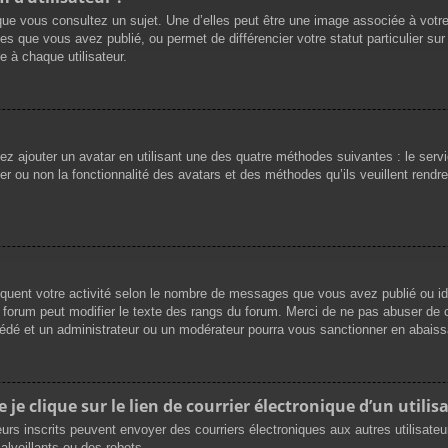
que vous consultez un sujet. Une d’elles peut être une image associée à votr
es que vous avez publié, ou permet de différencier votre statut particulier su
 à chaque utilisateur.
vez ajouter un avatar en utilisant une des quatre méthodes suivantes : le servi
r ou non la fonctionnalité des avatars et des méthodes qu’ils veuillent rendre 
iquent votre activité selon le nombre de messages que vous avez publié ou ide
du forum peut modifier le texte des rangs du forum. Merci de ne pas abuser d
cédé et un administrateur ou un modérateur pourra vous sanctionner en abai
e clique sur le lien de courrier électronique d’un utilisa
ateurs inscrits peuvent envoyer des courriers électroniques aux autres utilisat
lveillants ou des robots.