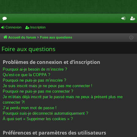
or
Connexion
Inscription
on
ns
u
ne
cri
Accueil du forum
Foire aux questions
m
xi
pti
Foire aux questions
s
on
on
Problèmes de connexion et d’inscription
Pourquoi ai-je besoin de m’inscrire ?
Qu’est-ce que la COPPA ?
Pourquoi ne puis-je pas m’inscrire ?
Je suis inscrit mais je ne peux pas me connecter !
Pourquoi ne puis-je pas me connecter ?
Je m’étais déjà inscrit par le passé mais ne peux à présent plus me
connecter ?!
J’ai perdu mon mot de passe !
Pourquoi suis-je déconnecté automatiquement ?
À quoi sert « Supprimer les cookies » ?
Préférences et paramètres des utilisateurs