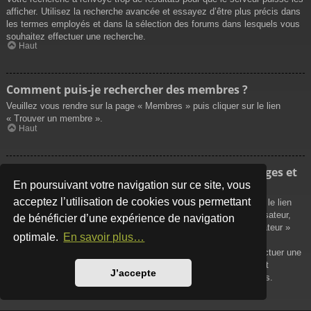
afficher. Utilisez la recherche avancée et essayez d’être plus précis dans
les termes employés et dans la sélection des forums dans lesquels vous
souhaitez effectuer une recherche.
Haut
Comment puis-je rechercher des membres ?
Veuillez vous rendre sur la page « Membres » puis cliquer sur le lien
« Trouver un membre ».
Haut
Comment puis-je retrouver mes propres messages et
sujets ?
En poursuivant votre navigation sur ce site, vous
acceptez l’utilisation de cookies vous permettant
Vos propres messages peuvent être affichés soit en cliquant sur le lien
« Afficher vos messages » dans le panneau de contrôle de l’utilisateur,
de bénéficier d’une expérience de navigation
soit en cliquant sur le lien « Rechercher les messages de l’utilisateur »
optimale.
En savoir plus…
sur la page de votre propre profil ou soit en cliquant sur le menu
« Raccourcis » situé sur la partie supérieure du forum. Pour effectuer une
recherche de vos propres sujets, utilisez la recherche avancée et
J’accepte
remplissez convenablement les options qui vous sont disponibles.
Haut