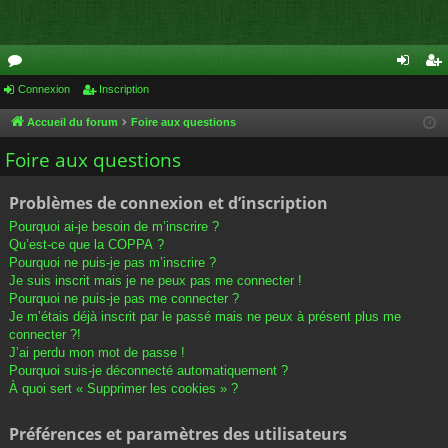
or
Connexion
Inscription
on
ns
u
ne
cri
Accueil du forum
Foire aux questions
m
xi
pti
Foire aux questions
s
on
on
Problèmes de connexion et d’inscription
Pourquoi ai-je besoin de m’inscrire ?
Qu’est-ce que la COPPA ?
Pourquoi ne puis-je pas m’inscrire ?
Je suis inscrit mais je ne peux pas me connecter !
Pourquoi ne puis-je pas me connecter ?
Je m’étais déjà inscrit par le passé mais ne peux à présent plus me
connecter ?!
J’ai perdu mon mot de passe !
Pourquoi suis-je déconnecté automatiquement ?
À quoi sert « Supprimer les cookies » ?
Préférences et paramètres des utilisateurs