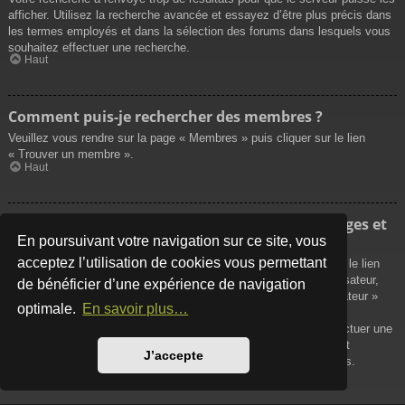
afficher. Utilisez la recherche avancée et essayez d’être plus précis dans
les termes employés et dans la sélection des forums dans lesquels vous
souhaitez effectuer une recherche.
Haut
Comment puis-je rechercher des membres ?
Veuillez vous rendre sur la page « Membres » puis cliquer sur le lien
« Trouver un membre ».
Haut
Comment puis-je retrouver mes propres messages et
sujets ?
En poursuivant votre navigation sur ce site, vous
acceptez l’utilisation de cookies vous permettant
Vos propres messages peuvent être affichés soit en cliquant sur le lien
« Afficher vos messages » dans le panneau de contrôle de l’utilisateur,
de bénéficier d’une expérience de navigation
soit en cliquant sur le lien « Rechercher les messages de l’utilisateur »
optimale.
En savoir plus…
sur la page de votre propre profil ou soit en cliquant sur le menu
« Raccourcis » situé sur la partie supérieure du forum. Pour effectuer une
recherche de vos propres sujets, utilisez la recherche avancée et
J’accepte
remplissez convenablement les options qui vous sont disponibles.
Haut