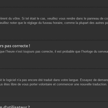
férent du vôtre. Si tel était le cas, veuillez vous rendre dans le panneau de cont
llez noter que le réglage du fuseau horaire, comme la plupart des autres para
rs pas correcte !
ue l’heure n’est toujours pas correcte, il est probable que l’horloge du serveur
oit le logiciel n’a pas encore été traduit dans votre langue. Essayez de demande
us êtes libre de vous porter volontaire et commencer une nouvelle traduction. 
 d’utilisateur ?