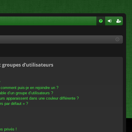
FA
on
ns
Q
ne
cri
xi
pti
on
on
t groupes d’utilisateurs
?
t comment puis-je en rejoindre un ?
le d’un groupe d’utilisateurs ?
eurs apparaissent dans une couleur différente ?
rs par défaut » ?
s privés !