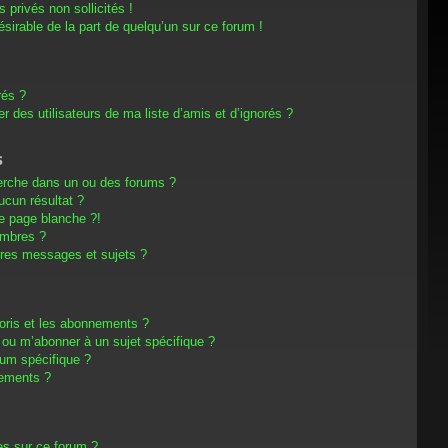
privés non sollicités !
désirable de la part de quelqu’un sur ce forum !
rés ?
 des utilisateurs de ma liste d’amis et d’ignorés ?
s
erche dans un ou des forums ?
cun résultat ?
e page blanche ?!
embres ?
res messages et sujets ?
avoris et les abonnements ?
 ou m’abonner à un sujet spécifique ?
um spécifique ?
nements ?
es sur ce forum ?