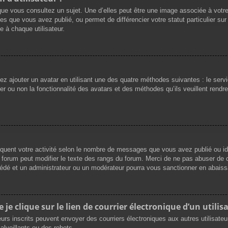
que vous consultez un sujet. Une d’elles peut être une image associée à votr
es que vous avez publié, ou permet de différencier votre statut particulier su
 à chaque utilisateur.
vez ajouter un avatar en utilisant une des quatre méthodes suivantes : le servi
r ou non la fonctionnalité des avatars et des méthodes qu’ils veuillent rendre 
iquent votre activité selon le nombre de messages que vous avez publié ou ide
du forum peut modifier le texte des rangs du forum. Merci de ne pas abuser d
cédé et un administrateur ou un modérateur pourra vous sanctionner en abai
e clique sur le lien de courrier électronique d’un utilisa
ateurs inscrits peuvent envoyer des courriers électroniques aux autres utilisat
lveillants ou des robots.