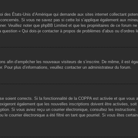
loi des États-Unis d’Amérique qui demande aux sites internet collectant pote
concernés. Si vous ne savez pas si cette loi s’applique également aux mineu
igner. Veuillez noter que phpBB Limited et que les propriétaires de ce forum 
la question « Qui dois-je contacter à propos de problèmes d’abus ou d’ordres l
tions afin d’empêcher les nouveaux visiteurs de s’inscrire. De même, il est ég
iser. Pour plus d’informations, veuillez contacter un administrateur du forum.
sse soient corrects. Si la fonctionnalité de la COPPA est activée et que vous 
exigeront également que les nouvelles inscriptions doivent être activées, soi
ription. Si vous aviez reçu un courrier électronique, consultez les instruction
le courrier électronique a été filtré en tant que pourriel. Si vous êtes certai