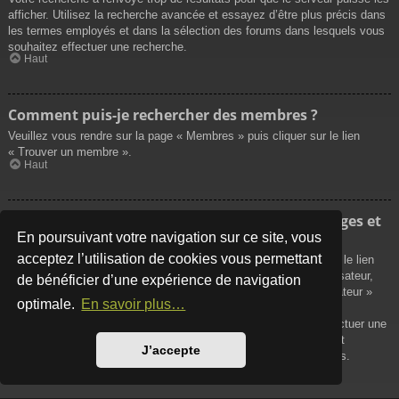
afficher. Utilisez la recherche avancée et essayez d’être plus précis dans
les termes employés et dans la sélection des forums dans lesquels vous
souhaitez effectuer une recherche.
Haut
Comment puis-je rechercher des membres ?
Veuillez vous rendre sur la page « Membres » puis cliquer sur le lien
« Trouver un membre ».
Haut
Comment puis-je retrouver mes propres messages et
sujets ?
En poursuivant votre navigation sur ce site, vous
acceptez l’utilisation de cookies vous permettant
Vos propres messages peuvent être affichés soit en cliquant sur le lien
« Afficher vos messages » dans le panneau de contrôle de l’utilisateur,
de bénéficier d’une expérience de navigation
soit en cliquant sur le lien « Rechercher les messages de l’utilisateur »
optimale.
En savoir plus…
sur la page de votre propre profil ou soit en cliquant sur le menu
« Raccourcis » situé sur la partie supérieure du forum. Pour effectuer une
recherche de vos propres sujets, utilisez la recherche avancée et
J’accepte
remplissez convenablement les options qui vous sont disponibles.
Haut