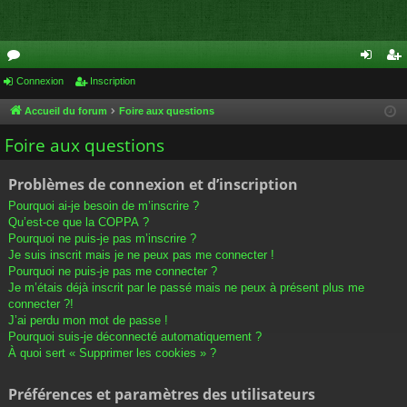
or
Connexion
Inscription
on
ns
u
ne
cri
Accueil du forum
Foire aux questions
m
xi
pti
Foire aux questions
s
on
on
Problèmes de connexion et d’inscription
Pourquoi ai-je besoin de m’inscrire ?
Qu’est-ce que la COPPA ?
Pourquoi ne puis-je pas m’inscrire ?
Je suis inscrit mais je ne peux pas me connecter !
Pourquoi ne puis-je pas me connecter ?
Je m’étais déjà inscrit par le passé mais ne peux à présent plus me
connecter ?!
J’ai perdu mon mot de passe !
Pourquoi suis-je déconnecté automatiquement ?
À quoi sert « Supprimer les cookies » ?
Préférences et paramètres des utilisateurs