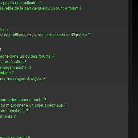
privés non sollicités !
désirable de la part de quelqu’un sur ce forum !
rés ?
 des utilisateurs de ma liste d’amis et d’ignorés ?
s
erche dans un ou des forums ?
cun résultat ?
e page blanche ?!
embres ?
res messages et sujets ?
avoris et les abonnements ?
 ou m’abonner à un sujet spécifique ?
um spécifique ?
nements ?
es sur ce forum ?