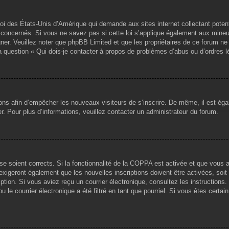
loi des États-Unis d’Amérique qui demande aux sites internet collectant pote
concernés. Si vous ne savez pas si cette loi s’applique également aux mineu
igner. Veuillez noter que phpBB Limited et que les propriétaires de ce forum 
la question « Qui dois-je contacter à propos de problèmes d’abus ou d’ordres l
tions afin d’empêcher les nouveaux visiteurs de s’inscrire. De même, il est ég
iser. Pour plus d’informations, veuillez contacter un administrateur du forum.
sse soient corrects. Si la fonctionnalité de la COPPA est activée et que vous 
exigeront également que les nouvelles inscriptions doivent être activées, soi
ription. Si vous aviez reçu un courrier électronique, consultez les instruction
le courrier électronique a été filtré en tant que pourriel. Si vous êtes certai