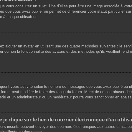
que vous consultez un sujet. Une d’elles peut être une image associée à votr
es que vous avez publié, ou permet de différencier votre statut particulier su
 à chaque utilisateur.
vez ajouter un avatar en utilisant une des quatre méthodes suivantes : le servi
r ou non la fonctionnalité des avatars et des méthodes qu’ils veuillent rendre 
iquent votre activité selon le nombre de messages que vous avez publié ou ide
du forum peut modifier le texte des rangs du forum. Merci de ne pas abuser d
cédé et un administrateur ou un modérateur pourra vous sanctionner en abai
e clique sur le lien de courrier électronique d’un utilisa
ateurs inscrits peuvent envoyer des courriers électroniques aux autres utilisat
lveillants ou des robots.