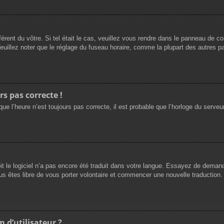
férent du vôtre. Si tel était le cas, veuillez vous rendre dans le panneau de cont
llez noter que le réglage du fuseau horaire, comme la plupart des autres para
rs pas correcte !
ue l’heure n’est toujours pas correcte, il est probable que l’horloge du serveur
oit le logiciel n’a pas encore été traduit dans votre langue. Essayez de demande
us êtes libre de vous porter volontaire et commencer une nouvelle traduction. 
 d’utilisateur ?