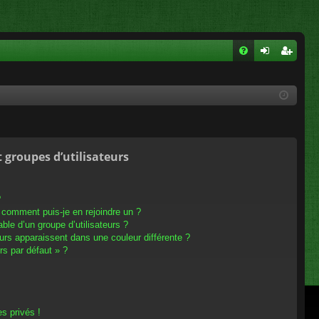
FA
on
ns
Q
ne
cri
xi
pti
on
on
t groupes d’utilisateurs
?
t comment puis-je en rejoindre un ?
le d’un groupe d’utilisateurs ?
eurs apparaissent dans une couleur différente ?
rs par défaut » ?
s privés !