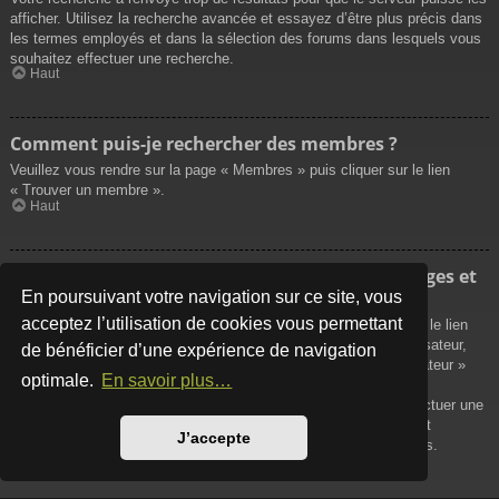
afficher. Utilisez la recherche avancée et essayez d’être plus précis dans
les termes employés et dans la sélection des forums dans lesquels vous
souhaitez effectuer une recherche.
Haut
Comment puis-je rechercher des membres ?
Veuillez vous rendre sur la page « Membres » puis cliquer sur le lien
« Trouver un membre ».
Haut
Comment puis-je retrouver mes propres messages et
sujets ?
En poursuivant votre navigation sur ce site, vous
acceptez l’utilisation de cookies vous permettant
Vos propres messages peuvent être affichés soit en cliquant sur le lien
« Afficher vos messages » dans le panneau de contrôle de l’utilisateur,
de bénéficier d’une expérience de navigation
soit en cliquant sur le lien « Rechercher les messages de l’utilisateur »
optimale.
En savoir plus…
sur la page de votre propre profil ou soit en cliquant sur le menu
« Raccourcis » situé sur la partie supérieure du forum. Pour effectuer une
recherche de vos propres sujets, utilisez la recherche avancée et
J’accepte
remplissez convenablement les options qui vous sont disponibles.
Haut