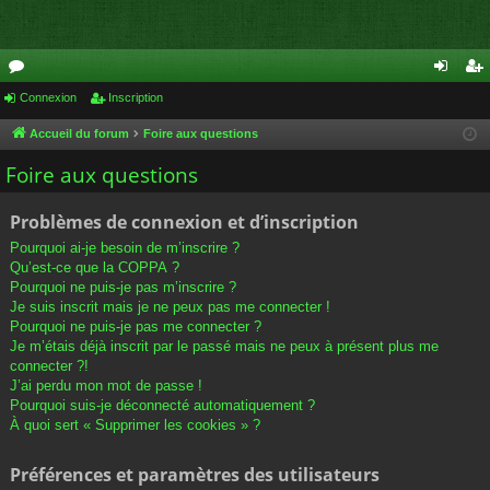
or
Connexion
Inscription
on
ns
u
ne
cri
Accueil du forum
Foire aux questions
m
xi
pti
Foire aux questions
s
on
on
Problèmes de connexion et d’inscription
Pourquoi ai-je besoin de m’inscrire ?
Qu’est-ce que la COPPA ?
Pourquoi ne puis-je pas m’inscrire ?
Je suis inscrit mais je ne peux pas me connecter !
Pourquoi ne puis-je pas me connecter ?
Je m’étais déjà inscrit par le passé mais ne peux à présent plus me
connecter ?!
J’ai perdu mon mot de passe !
Pourquoi suis-je déconnecté automatiquement ?
À quoi sert « Supprimer les cookies » ?
Préférences et paramètres des utilisateurs