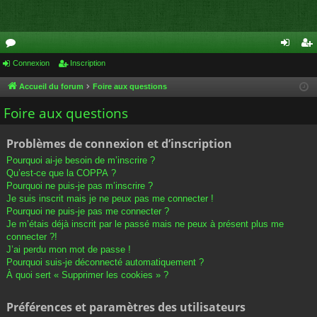
or
Connexion
Inscription
on
ns
u
ne
cri
Accueil du forum
Foire aux questions
m
xi
pti
Foire aux questions
s
on
on
Problèmes de connexion et d’inscription
Pourquoi ai-je besoin de m’inscrire ?
Qu’est-ce que la COPPA ?
Pourquoi ne puis-je pas m’inscrire ?
Je suis inscrit mais je ne peux pas me connecter !
Pourquoi ne puis-je pas me connecter ?
Je m’étais déjà inscrit par le passé mais ne peux à présent plus me
connecter ?!
J’ai perdu mon mot de passe !
Pourquoi suis-je déconnecté automatiquement ?
À quoi sert « Supprimer les cookies » ?
Préférences et paramètres des utilisateurs