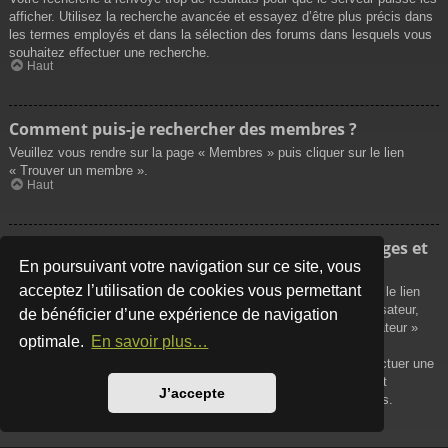
afficher. Utilisez la recherche avancée et essayez d’être plus précis dans
les termes employés et dans la sélection des forums dans lesquels vous
souhaitez effectuer une recherche.
Haut
Comment puis-je rechercher des membres ?
Veuillez vous rendre sur la page « Membres » puis cliquer sur le lien
« Trouver un membre ».
Haut
Comment puis-je retrouver mes propres messages et
sujets ?
En poursuivant votre navigation sur ce site, vous
acceptez l’utilisation de cookies vous permettant
Vos propres messages peuvent être affichés soit en cliquant sur le lien
« Afficher vos messages » dans le panneau de contrôle de l’utilisateur,
de bénéficier d’une expérience de navigation
soit en cliquant sur le lien « Rechercher les messages de l’utilisateur »
optimale.
En savoir plus…
sur la page de votre propre profil ou soit en cliquant sur le menu
« Raccourcis » situé sur la partie supérieure du forum. Pour effectuer une
recherche de vos propres sujets, utilisez la recherche avancée et
J’accepte
remplissez convenablement les options qui vous sont disponibles.
Haut