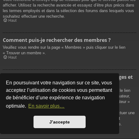
afficher. Utilisez la recherche avancée et essayez d’être plus précis dans
les termes employés et dans la sélection des forums dans lesquels vous
souhaitez effectuer une recherche.
Haut
Comment puis-je rechercher des membres ?
Veuillez vous rendre sur la page « Membres » puis cliquer sur le lien
« Trouver un membre ».
Haut
Comment puis-je retrouver mes propres messages et
sujets ?
En poursuivant votre navigation sur ce site, vous
acceptez l’utilisation de cookies vous permettant
Vos propres messages peuvent être affichés soit en cliquant sur le lien
« Afficher vos messages » dans le panneau de contrôle de l’utilisateur,
de bénéficier d’une expérience de navigation
soit en cliquant sur le lien « Rechercher les messages de l’utilisateur »
optimale.
En savoir plus…
sur la page de votre propre profil ou soit en cliquant sur le menu
« Raccourcis » situé sur la partie supérieure du forum. Pour effectuer une
recherche de vos propres sujets, utilisez la recherche avancée et
J’accepte
remplissez convenablement les options qui vous sont disponibles.
Haut