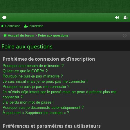
or
Connexion
Inscription
on
ns
u
ne
cri
Accueil du forum
Foire aux questions
m
xi
pti
Foire aux questions
s
on
on
Problèmes de connexion et d’inscription
Pourquoi ai-je besoin de m’inscrire ?
Qu’est-ce que la COPPA ?
Pourquoi ne puis-je pas m’inscrire ?
Je suis inscrit mais je ne peux pas me connecter !
Pourquoi ne puis-je pas me connecter ?
Je m’étais déjà inscrit par le passé mais ne peux à présent plus me
connecter ?!
J’ai perdu mon mot de passe !
Pourquoi suis-je déconnecté automatiquement ?
À quoi sert « Supprimer les cookies » ?
Préférences et paramètres des utilisateurs