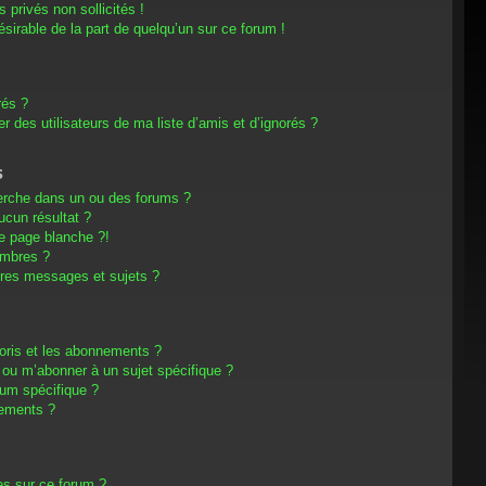
privés non sollicités !
désirable de la part de quelqu’un sur ce forum !
rés ?
 des utilisateurs de ma liste d’amis et d’ignorés ?
s
erche dans un ou des forums ?
cun résultat ?
e page blanche ?!
embres ?
res messages et sujets ?
avoris et les abonnements ?
 ou m’abonner à un sujet spécifique ?
um spécifique ?
nements ?
es sur ce forum ?