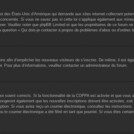
loi des États-Unis d’Amérique qui demande aux sites internet collectant pote
concernés. Si vous ne savez pas si cette loi s’applique également aux mineu
igner. Veuillez noter que phpBB Limited et que les propriétaires de ce forum 
la question « Qui dois-je contacter à propos de problèmes d’abus ou d’ordres l
tions afin d’empêcher les nouveaux visiteurs de s’inscrire. De même, il est ég
iser. Pour plus d’informations, veuillez contacter un administrateur du forum.
sse soient corrects. Si la fonctionnalité de la COPPA est activée et que vous 
exigeront également que les nouvelles inscriptions doivent être activées, soi
ription. Si vous aviez reçu un courrier électronique, consultez les instruction
le courrier électronique a été filtré en tant que pourriel. Si vous êtes certai