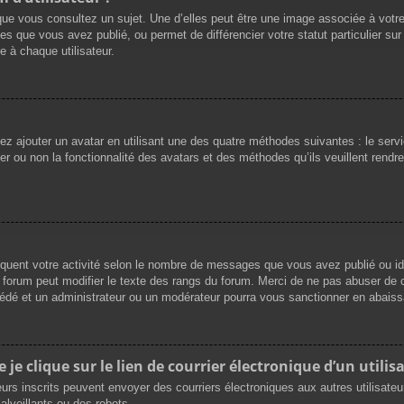
que vous consultez un sujet. Une d’elles peut être une image associée à votr
es que vous avez publié, ou permet de différencier votre statut particulier su
 à chaque utilisateur.
vez ajouter un avatar en utilisant une des quatre méthodes suivantes : le servi
r ou non la fonctionnalité des avatars et des méthodes qu’ils veuillent rendre 
iquent votre activité selon le nombre de messages que vous avez publié ou ide
du forum peut modifier le texte des rangs du forum. Merci de ne pas abuser d
cédé et un administrateur ou un modérateur pourra vous sanctionner en abai
e clique sur le lien de courrier électronique d’un utilisa
ateurs inscrits peuvent envoyer des courriers électroniques aux autres utilisat
lveillants ou des robots.