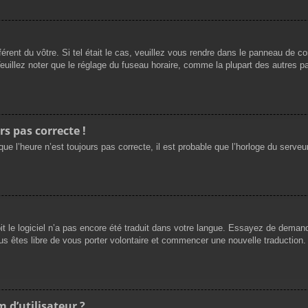
férent du vôtre. Si tel était le cas, veuillez vous rendre dans le panneau de cont
llez noter que le réglage du fuseau horaire, comme la plupart des autres para
rs pas correcte !
ue l’heure n’est toujours pas correcte, il est probable que l’horloge du serveur
oit le logiciel n’a pas encore été traduit dans votre langue. Essayez de demande
us êtes libre de vous porter volontaire et commencer une nouvelle traduction. 
 d’utilisateur ?