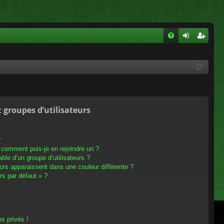
FA
on
ns
Q
ne
cri
xi
pti
on
on
t groupes d’utilisateurs
?
t comment puis-je en rejoindre un ?
le d’un groupe d’utilisateurs ?
eurs apparaissent dans une couleur différente ?
rs par défaut » ?
s privés !